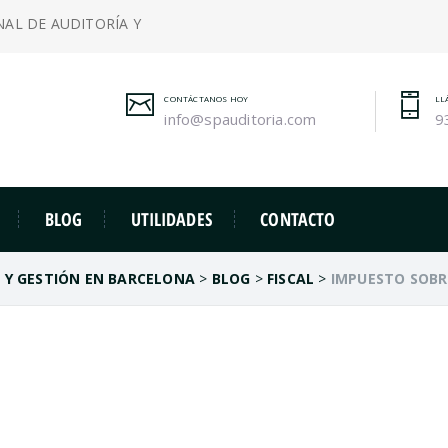
NAL DE AUDITORÍA Y
CONTÁCTANOS HOY
LL
info@spauditoria.com
9
BLOG
UTILIDADES
CONTACTO
A Y GESTIÓN EN BARCELONA
>
BLOG
>
FISCAL
>
IMPUESTO SOBR