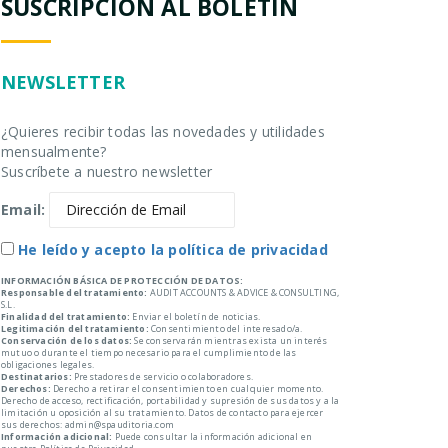
SUSCRIPCIÓN AL BOLETÍN
NEWSLETTER
¿Quieres recibir todas las novedades y utilidades
mensualmente?
Suscríbete a nuestro newsletter
Email:
He leído y acepto la política de privacidad
INFORMACIÓN BÁSICA DE PROTECCIÓN DE DATOS:
Responsable del tratamiento:
AUDIT ACCOUNTS & ADVICE & CONSULTING,
S.L.
Finalidad del tratamiento:
Enviar el boletín de noticias.
Legitimación del tratamiento:
Consentimiento del interesado/a.
Conservación de los datos:
Se conservarán mientras exista un interés
mutuo o durante el tiempo necesario para el cumplimiento de las
obligaciones legales.
Destinatarios:
Prestadores de servicio o colaboradores.
Derechos:
Derecho a retirar el consentimiento en cualquier momento.
Derecho de acceso, rectificación, portabilidad y supresión de sus datos y a la
limitación u oposición al su tratamiento. Datos de contacto para ejercer
sus derechos: admin@spauditoria.com
Información adicional:
Puede consultar la información adicional en