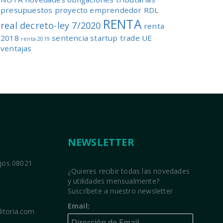
presupuestos
proyecto emprendedor
RDL
RENTA
real decreto-ley 7/2020
renta
2018
sentencia
startup
trade
UE
renta 2019
ventajas
NEWSLETTER
ajos 08021
¿Quieres recibir todas las novedades
y utilidades mensualmente?
Suscríbete a nuestro newsletter
Email:
itoria.com