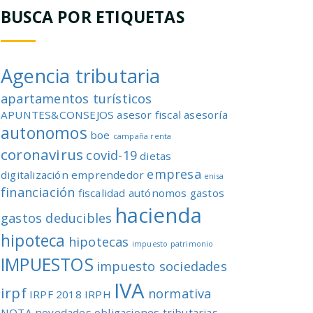
BUSCA POR ETIQUETAS
Agencia tributaria
apartamentos turísticos
APUNTES&CONSEJOS
asesor fiscal
asesoría
autonomos
boe
campaña renta
coronavirus
covid-19
dietas
empresa
digitalización
emprendedor
enisa
financiación
fiscalidad autónomos
gastos
hacienda
gastos deducibles
hipoteca
hipotecas
impuesto patrimonio
IMPUESTOS
impuesto sociedades
IVA
irpf
normativa
IRPF 2018
IRPH
NOTA
novedades
obligaciones tributarias