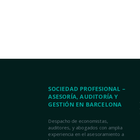
SOCIEDAD PROFESIONAL –
ASESORÍA, AUDITORÍA Y
GESTIÓN EN BARCELONA
Despacho de economistas,
auditores, y abogados con amplia
experiencia en el asesoramiento a