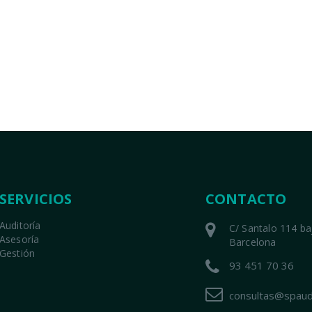
SERVICIOS
CONTACTO
Auditoría
C/ Santalo 114 b
Asesoría
Barcelona
Gestión
93 451 70 36
consultas@spaud