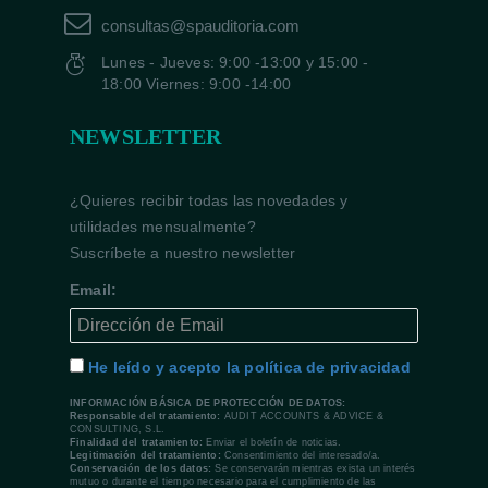
consultas@spauditoria.com
Lunes - Jueves: 9:00 -13:00 y 15:00 -
18:00 Viernes: 9:00 -14:00
NEWSLETTER
¿Quieres recibir todas las novedades y
utilidades mensualmente?
Suscríbete a nuestro newsletter
Email:
He leído y acepto la política de privacidad
INFORMACIÓN BÁSICA DE PROTECCIÓN DE DATOS:
Responsable del tratamiento:
AUDIT ACCOUNTS & ADVICE &
CONSULTING, S.L.
Finalidad del tratamiento:
Enviar el boletín de noticias.
Legitimación del tratamiento:
Consentimiento del interesado/a.
Conservación de los datos:
Se conservarán mientras exista un interés
mutuo o durante el tiempo necesario para el cumplimiento de las