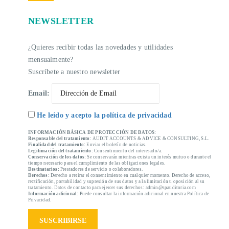
NEWSLETTER
¿Quieres recibir todas las novedades y utilidades
mensualmente?
Suscríbete a nuestro newsletter
Email:
He leído y acepto la política de privacidad
INFORMACIÓN BÁSICA DE PROTECCIÓN DE DATOS:
Responsable del tratamiento:
AUDIT ACCOUNTS & ADVICE & CONSULTING, S.L.
Finalidad del tratamiento:
Enviar el boletín de noticias.
Legitimación del tratamiento:
Consentimiento del interesado/a.
Conservación de los datos:
Se conservarán mientras exista un interés mutuo o durante el
tiempo necesario para el cumplimiento de las obligaciones legales.
Destinatarios:
Prestadores de servicio o colaboradores.
Derechos:
Derecho a retirar el consentimiento en cualquier momento. Derecho de acceso,
rectificación, portabilidad y supresión de sus datos y a la limitación u oposición al su
tratamiento. Datos de contacto para ejercer sus derechos: admin@spauditoria.com
Información adicional:
Puede consultar la información adicional en nuestra Política de
Privacidad.