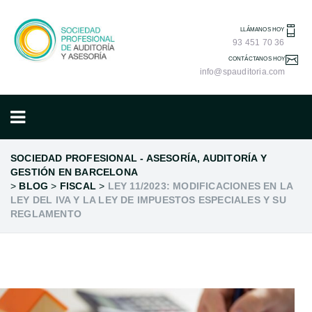
LLÁMANOS HOY
93 451 70 36
CONTÁCTANOS HOY
info@spauditoria.com
SOCIEDAD PROFESIONAL - ASESORÍA, AUDITORÍA Y
GESTIÓN EN BARCELONA
>
BLOG
>
FISCAL
>
LEY 11/2023: MODIFICACIONES EN LA
LEY DEL IVA Y LA LEY DE IMPUESTOS ESPECIALES Y SU
REGLAMENTO