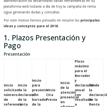
administración ha desarrollado varias herramientas en su
plataforma web todavía a día de hoy la campaña de renta
sigue generando dudas y consultas.
Por este motivo hemos pensado en resumir las
principales
ideas y conceptos para el 2018.
1. Plazos Presentación y
Pago
Presentación
Plazo
máximo
para el
Borrador
Inicio
y
Inicio
Inicio
Inicio
para
declaración
Fin de
de la
solicitar
de la
presentar
Inicio
anual
la
atención
número
declaración
el
Cita
con
declaraci
presencial
de
de la
borrador
Previa
resultado
de la
en
referencia
renta
de la
a
Renta
oficinas