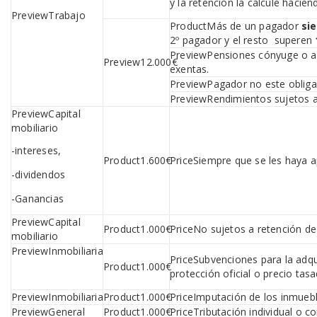
y la retención la calcule hacien
Trabajo
Más de un pagador
si
2º pagador y el resto superen
Pensiones cónyuge o a
12.000€
exentas.
Pagador no este obliga
Rendimientos sujetos a 
Capital
mobiliario
-intereses,
1.600€
Siempre que se les haya a
-dividendos
-Ganancias
Capital
1.000€
No sujetos a retención de
mobiliario
Inmobiliaria
Subvenciones para la adqu
1.000€
protección oficial o precio tas
Inmobiliaria
1.000€
Imputación de los inmuebl
General
1.000€
Tributación individual o c