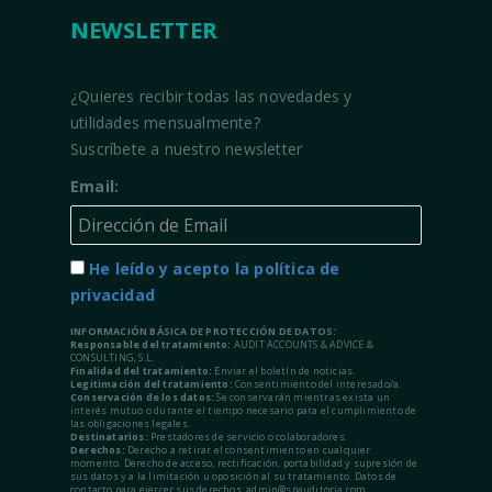
NEWSLETTER
¿Quieres recibir todas las novedades y
utilidades mensualmente?
Suscríbete a nuestro newsletter
Email:
He leído y acepto la política de
privacidad
INFORMACIÓN BÁSICA DE PROTECCIÓN DE DATOS:
Responsable del tratamiento:
AUDIT ACCOUNTS & ADVICE &
CONSULTING, S.L.
Finalidad del tratamiento:
Enviar el boletín de noticias.
Legitimación del tratamiento:
Consentimiento del interesado/a.
Conservación de los datos:
Se conservarán mientras exista un
interés mutuo o durante el tiempo necesario para el cumplimiento de
las obligaciones legales.
Destinatarios:
Prestadores de servicio o colaboradores.
Derechos:
Derecho a retirar el consentimiento en cualquier
momento. Derecho de acceso, rectificación, portabilidad y supresión de
sus datos y a la limitación u oposición al su tratamiento. Datos de
contacto para ejercer sus derechos: admin@spauditoria.com