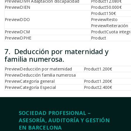
DIVH Adaptación discapacidad
12.080€
DIEN
50.000€
150€
DDO
Resto
Reiteración
DCM
Cuota integr
DPHE
7. Deducción por maternidad y
familia numerosa.
Deducción por maternidad
1.200€
Deducción familia numerosa
Categoría general
1.200€
Categoría Especial
2.400€
SOCIEDAD PROFESIONAL –
ASESORÍA, AUDITORÍA Y GESTIÓN
EN BARCELONA