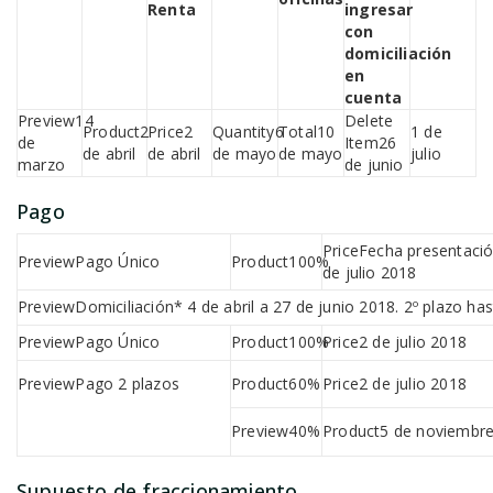
Renta
ingresar
con
domiciliación
en
cuenta
14
2
2
6
10
1 de
de
26
de abril
de abril
de mayo
de mayo
julio
marzo
de junio
Pago
Fecha presentació
Pago Único
100%
de julio 2018
Domiciliación* 4 de abril a 27 de junio 2018. 2º plazo has
Pago Único
100%
2 de julio 2018
Pago 2 plazos
60%
2 de julio 2018
40%
5 de noviembr
Supuesto de fraccionamiento