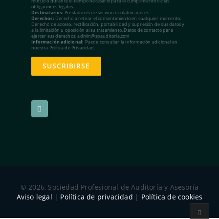
mutuo o durante el tiempo necesario para el cumplimiento de las
obligaciones legales.
Destinatarios:
Prestadores de servicio o colaboradores.
Derechos:
Derecho a retirar el consentimiento en cualquier momento.
Derecho de acceso, rectificación, portabilidad y supresión de sus datos y
a la limitación u oposición al su tratamiento. Datos de contacto para
ejercer sus derechos: admin@spauditoria.com
Información adicional:
Puede consultar la información adicional en
nuestra Política de Privacidad.
© 2026, Sociedad Profesional de Auditoría y Asesoría
Aviso legal
|
Política de privacidad
|
Política de cookies