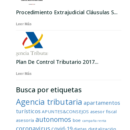
Procedimiento Extrajudicial Cláusulas S...
Leer Más
Plan De Control Tributario 2017...
Leer Más
Busca por etiquetas
Agencia tributaria
apartamentos
turísticos
APUNTES&CONSEJOS
asesor fiscal
autonomos
asesoría
boe
campaña renta
coronavirus
covid-19
dietas
digitalización