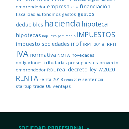
empresa
financiación
emprendedor
enisa
gastos
fiscalidad autónomos
gastos
hacienda
hipoteca
deducibles
IMPUESTOS
hipotecas
impuesto patrimonio
irpf
impuesto sociedades
IRPF 2018
IRPH
IVA
normativa
NOTA
novedades
obligaciones tributarias
presupuestos
proyecto
real decreto-ley 7/2020
emprendedor
RDL
RENTA
renta 2018
sentencia
renta 2019
startup
trade
UE
ventajas
SOCIEDAD PROFESIONAL –