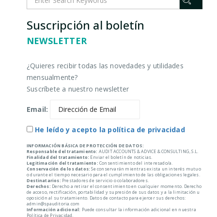
Suscripción al boletín
NEWSLETTER
¿Quieres recibir todas las novedades y utilidades
mensualmente?
Suscríbete a nuestro newsletter
Email:
He leído y acepto la política de privacidad
INFORMACIÓN BÁSICA DE PROTECCIÓN DE DATOS:
Responsable del tratamiento:
AUDIT ACCOUNTS & ADVICE & CONSULTING, S.L.
Finalidad del tratamiento:
Enviar el boletín de noticias.
Legitimación del tratamiento:
Consentimiento del interesado/a.
Conservación de los datos:
Se conservarán mientras exista un interés mutuo
o durante el tiempo necesario para el cumplimiento de las obligaciones legales.
Destinatarios:
Prestadores de servicio o colaboradores.
Derechos:
Derecho a retirar el consentimiento en cualquier momento. Derecho
de acceso, rectificación, portabilidad y supresión de sus datos y a la limitación u
oposición al su tratamiento. Datos de contacto para ejercer sus derechos:
admin@spauditoria.com
Información adicional:
Puede consultar la información adicional en nuestra
Política de Privacidad.