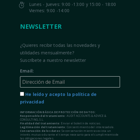
Lunes - Jueves: 9:00 -13:00 y 15:00 - 18:00
Viernes: 9:00 -14:00
NEWSLETTER
¿Quieres recibir todas las novedades y
utilidades mensualmente?
Suscríbete a nuestro newsletter
Email:
He leído y acepto la política de
privacidad
INFORMACIÓN BÁSICA DE PROTECCIÓN DE DATOS:
Responsable del tratamiento:
AUDIT ACCOUNTS & ADVICE &
CONSULTING, S.L.
Finalidad del tratamiento:
Enviar el boletín de noticias.
Legitimación del tratamiento:
Consentimiento del interesado/a.
Conservación de los datos:
Se conservarán mientras exista un
interés mutuo o durante el tiempo necesario para el cumplimiento de
las obligaciones legales.