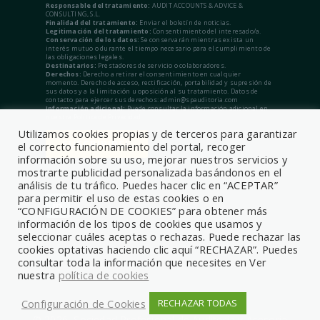
Responsable del tratamiento:
AUDIT ACCOUNTS & ADVICE &
CONSULTING, S.L.
Finalidad del tratamiento:
Enviar el boletín de noticias.
Legitimación del tratamiento:
Consentimiento del interesado/a.
Conservación de los datos:
Se conservarán mientras exista un
interés mutuo o durante el tiempo necesario para el cumplimiento de
las obligaciones legales.
Destinatarios:
Prestadores de servicio o colaboradores.
Derechos:
Derecho a retirar el consentimiento en cualquier
momento. Derecho de acceso, rectificación, portabilidad y supresión de
sus datos y a la limitación u oposición al su tratamiento. Datos de
contacto para ejercer sus derechos: admin@spauditoria.com
Información adicional:
Puede consultar la información adicional en
nuestra Política de Privacidad.
Utilizamos cookies propias y de terceros para garantizar
el correcto funcionamiento del portal, recoger
información sobre su uso, mejorar nuestros servicios y
mostrarte publicidad personalizada basándonos en el
análisis de tu tráfico. Puedes hacer clic en “ACEPTAR”
para permitir el uso de estas cookies o en
“CONFIGURACIÓN DE COOKIES” para obtener más
información de los tipos de cookies que usamos y
seleccionar cuáles aceptas o rechazas. Puede rechazar las
cookies optativas haciendo clic aquí “RECHAZAR”. Puedes
consultar toda la información que necesites en Ver
nuestra
política de cookies
Configuración de Cookies
RECHAZAR TODAS
© 2026, Sociedad Profesional de Auditoría y Asesoría