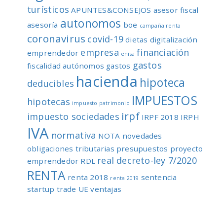
turísticos
APUNTES&CONSEJOS
asesor fiscal
autonomos
asesoría
boe
campaña renta
coronavirus
covid-19
dietas
digitalización
empresa
financiación
emprendedor
enisa
gastos
fiscalidad autónomos
gastos
hacienda
hipoteca
deducibles
IMPUESTOS
hipotecas
impuesto patrimonio
irpf
impuesto sociedades
IRPF 2018
IRPH
IVA
normativa
NOTA
novedades
obligaciones tributarias
presupuestos
proyecto
real decreto-ley 7/2020
emprendedor
RDL
RENTA
renta 2018
sentencia
renta 2019
startup
trade
UE
ventajas