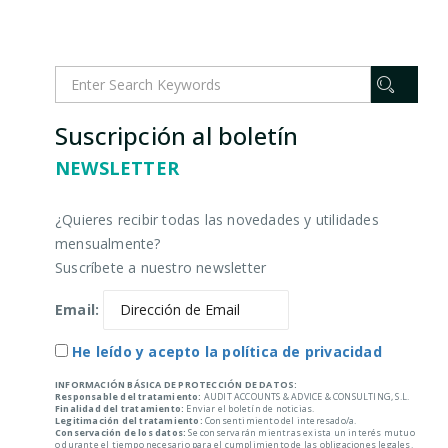
Suscripción al boletín
NEWSLETTER
¿Quieres recibir todas las novedades y utilidades
mensualmente?
Suscríbete a nuestro newsletter
Email:
He leído y acepto la política de privacidad
INFORMACIÓN BÁSICA DE PROTECCIÓN DE DATOS:
Responsable del tratamiento:
AUDIT ACCOUNTS & ADVICE & CONSULTING, S.L.
Finalidad del tratamiento:
Enviar el boletín de noticias.
Legitimación del tratamiento:
Consentimiento del interesado/a.
Conservación de los datos:
Se conservarán mientras exista un interés mutuo
o durante el tiempo necesario para el cumplimiento de las obligaciones legales.