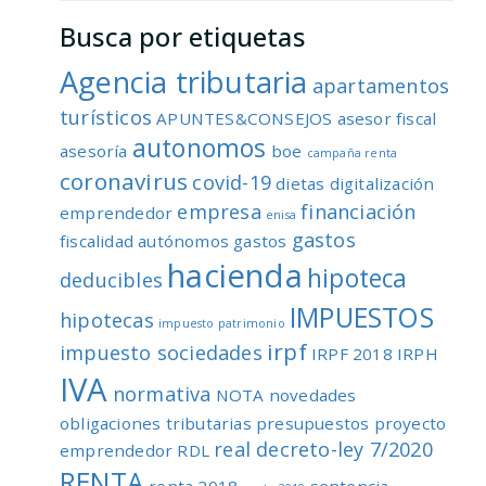
Busca por etiquetas
Agencia tributaria
apartamentos
turísticos
APUNTES&CONSEJOS
asesor fiscal
autonomos
asesoría
boe
campaña renta
coronavirus
covid-19
dietas
digitalización
empresa
financiación
emprendedor
enisa
gastos
fiscalidad autónomos
gastos
hacienda
hipoteca
deducibles
IMPUESTOS
hipotecas
impuesto patrimonio
irpf
impuesto sociedades
IRPF 2018
IRPH
IVA
normativa
NOTA
novedades
obligaciones tributarias
presupuestos
proyecto
real decreto-ley 7/2020
emprendedor
RDL
RENTA