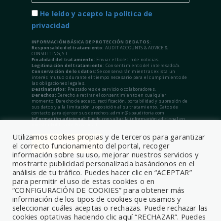
He leído y acepto la política de
privacidad
INFORMACIÓN BÁSICA DE PROTECCIÓN DE DATOS:
Responsable del tratamiento:
AUDIT ACCOUNTS & ADVICE &
CONSULTING, S.L.
Finalidad del tratamiento:
Enviar el boletín de noticias.
Legitimación del tratamiento:
Consentimiento del interesado/a.
Conservación de los datos:
Se conservarán mientras exista un
interés mutuo o durante el tiempo necesario para el cumplimiento de
las obligaciones legales.
Destinatarios:
Prestadores de servicio o colaboradores.
Derechos:
Derecho a retirar el consentimiento en cualquier
momento. Derecho de acceso, rectificación, portabilidad y supresión de
sus datos y a la limitación u oposición al su tratamiento. Datos de
contacto para ejercer sus derechos: admin@spauditoria.com
Información adicional:
Puede consultar la información adicional en
nuestra Política de Privacidad.
Utilizamos cookies propias y de terceros para garantizar
el correcto funcionamiento del portal, recoger
información sobre su uso, mejorar nuestros servicios y
mostrarte publicidad personalizada basándonos en el
análisis de tu tráfico. Puedes hacer clic en “ACEPTAR”
para permitir el uso de estas cookies o en
“CONFIGURACIÓN DE COOKIES” para obtener más
información de los tipos de cookies que usamos y
seleccionar cuáles aceptas o rechazas. Puede rechazar las
cookies optativas haciendo clic aquí “RECHAZAR”. Puedes