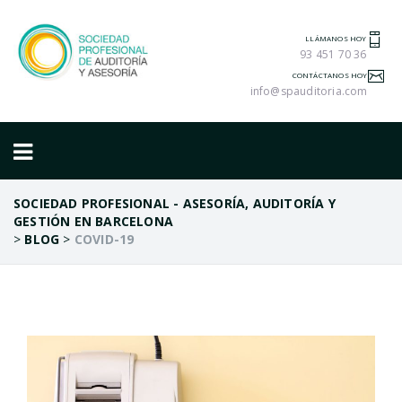
LLÁMANOS HOY
93 451 70 36
CONTÁCTANOS HOY
info@spauditoria.com
SOCIEDAD PROFESIONAL - ASESORÍA, AUDITORÍA Y
GESTIÓN EN BARCELONA
>
BLOG
>
COVID-19