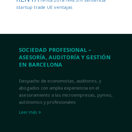
renta 2018
sentencia
renta 2019
startup
trade
UE
ventajas
SOCIEDAD PROFESIONAL –
ASESORÍA, AUDITORÍA Y GESTIÓN
EN BARCELONA
Despacho de economistas, auditores, y
abogados con amplia experiencia en el
asesoramiento a las microempresas, pymes,
autónomos y profesionales
Leer más