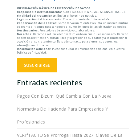
INFORMACIÓN BÁSICA DE PROTECCIÓN DE DATOS:
Responsable del tratamiento:
AUDIT ACCOUNTS & ADVICE & CONSULTING, S.L.
Finalidad del tratamiento:
Enviar el boletín de noticias.
Legitimación del tratamiento:
Consentimiento del interesado/a.
Conservación de los datos:
Se conservarán mientras exista un interés mutuo
o durante el tiempo necesario para el cumplimiento de las obligaciones legales.
Destinatarios:
Prestadores de servicio o colaboradores.
Derechos:
Derecho a retirar el consentimiento en cualquier momento. Derecho
de acceso, rectificación, portabilidad y supresión de sus datos y a la limitación u
oposición al su tratamiento. Datos de contacto para ejercer sus derechos:
admin@spauditoria.com
Información adicional:
Puede consultar la información adicional en nuestra
Política de Privacidad.
Entradas recientes
Pagos Con Bizum: Qué Cambia Con La Nueva
Normativa De Hacienda Para Empresarios Y
Profesionales
VERI*FACTU Se Prorroga Hasta 2027: Claves De La