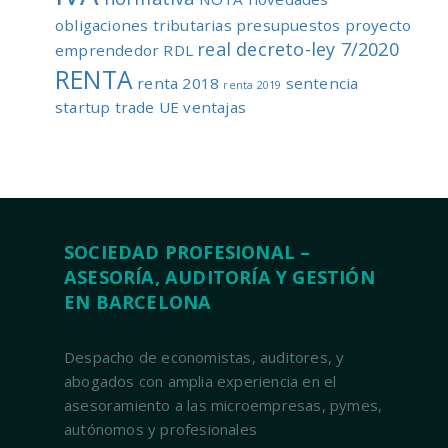
obligaciones tributarias
presupuestos
proyecto
real decreto-ley 7/2020
emprendedor
RDL
RENTA
renta 2018
sentencia
renta 2019
startup
trade
UE
ventajas
SOCIEDAD PROFESIONAL –
ASESORÍA, AUDITORÍA Y GESTIÓN
EN BARCELONA
Despacho de economistas, auditores, y
abogados con amplia experiencia en el
asesoramiento a las microempresas, pymes,
autónomos y profesionales