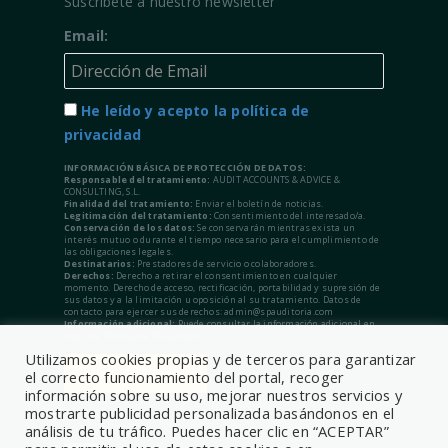
Suscríbete a nuestro newsletter
Email:
He leído y acepto la política de
privacidad
INFORMACIÓN BÁSICA DE PROTECCIÓN DE DATOS:
Responsable del tratamiento:
AUDIT ACCOUNTS & ADVICE &
CONSULTING, S.L.
Finalidad del tratamiento:
Enviar el boletín de noticias.
Legitimación del tratamiento:
Consentimiento del interesado/a.
Conservación de los datos:
Se conservarán mientras exista un
interés mutuo o durante el tiempo necesario para el cumplimiento de
las obligaciones legales.
Destinatarios:
Prestadores de servicio o colaboradores.
Derechos:
Derecho a retirar el consentimiento en cualquier
momento. Derecho de acceso, rectificación, portabilidad y supresión de
sus datos y a la limitación u oposición al su tratamiento. Datos de
contacto para ejercer sus derechos: admin@spauditoria.com
Información adicional:
Puede consultar la información adicional en
nuestra Política de Privacidad.
Utilizamos cookies propias y de terceros para garantizar
el correcto funcionamiento del portal, recoger
información sobre su uso, mejorar nuestros servicios y
mostrarte publicidad personalizada basándonos en el
análisis de tu tráfico. Puedes hacer clic en “ACEPTAR”