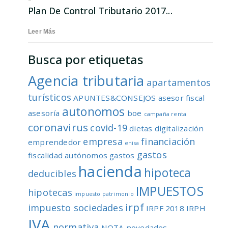
Plan De Control Tributario 2017...
Leer Más
Busca por etiquetas
Agencia tributaria
apartamentos
turísticos
APUNTES&CONSEJOS
asesor fiscal
autonomos
asesoría
boe
campaña renta
coronavirus
covid-19
dietas
digitalización
empresa
financiación
emprendedor
enisa
gastos
fiscalidad autónomos
gastos
hacienda
hipoteca
deducibles
IMPUESTOS
hipotecas
impuesto patrimonio
irpf
impuesto sociedades
IRPF 2018
IRPH
IVA
normativa
NOTA
novedades