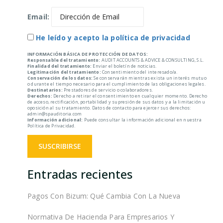
Email:
He leído y acepto la política de privacidad
INFORMACIÓN BÁSICA DE PROTECCIÓN DE DATOS:
Responsable del tratamiento:
AUDIT ACCOUNTS & ADVICE & CONSULTING, S.L.
Finalidad del tratamiento:
Enviar el boletín de noticias.
Legitimación del tratamiento:
Consentimiento del interesado/a.
Conservación de los datos:
Se conservarán mientras exista un interés mutuo
o durante el tiempo necesario para el cumplimiento de las obligaciones legales.
Destinatarios:
Prestadores de servicio o colaboradores.
Derechos:
Derecho a retirar el consentimiento en cualquier momento. Derecho
de acceso, rectificación, portabilidad y supresión de sus datos y a la limitación u
oposición al su tratamiento. Datos de contacto para ejercer sus derechos:
admin@spauditoria.com
Información adicional:
Puede consultar la información adicional en nuestra
Política de Privacidad.
Entradas recientes
Pagos Con Bizum: Qué Cambia Con La Nueva
Normativa De Hacienda Para Empresarios Y