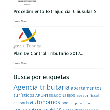
Procedimiento Extrajudicial Cláusulas S...
Leer Más
Plan De Control Tributario 2017...
Leer Más
Busca por etiquetas
Agencia tributaria
apartamentos
turísticos
APUNTES&CONSEJOS
asesor fiscal
autonomos
asesoría
boe
campaña renta
coronavirus
covid-19
dietas
digitalización