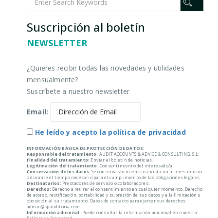
Suscripción al boletín
NEWSLETTER
¿Quieres recibir todas las novedades y utilidades
mensualmente?
Suscríbete a nuestro newsletter
Email:
He leído y acepto la política de privacidad
INFORMACIÓN BÁSICA DE PROTECCIÓN DE DATOS:
Responsable del tratamiento:
AUDIT ACCOUNTS & ADVICE & CONSULTING, S.L.
Finalidad del tratamiento:
Enviar el boletín de noticias.
Legitimación del tratamiento:
Consentimiento del interesado/a.
Conservación de los datos:
Se conservarán mientras exista un interés mutuo
o durante el tiempo necesario para el cumplimiento de las obligaciones legales.
Destinatarios:
Prestadores de servicio o colaboradores.
Derechos:
Derecho a retirar el consentimiento en cualquier momento. Derecho
de acceso, rectificación, portabilidad y supresión de sus datos y a la limitación u
oposición al su tratamiento. Datos de contacto para ejercer sus derechos:
admin@spauditoria.com
Información adicional:
Puede consultar la información adicional en nuestra