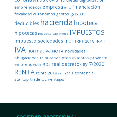
empresa
financiación
emprendedor
enisa
gastos
fiscalidad autónomos
gastos
hacienda
hipoteca
deducibles
IMPUESTOS
hipotecas
impuesto patrimonio
irpf
impuesto sociedades
IRPF 2018
IRPH
IVA
normativa
NOTA
novedades
obligaciones tributarias
presupuestos
proyecto
real decreto-ley 7/2020
emprendedor
RDL
RENTA
renta 2018
sentencia
renta 2019
startup
trade
UE
ventajas
SOCIEDAD PROFESIONAL –