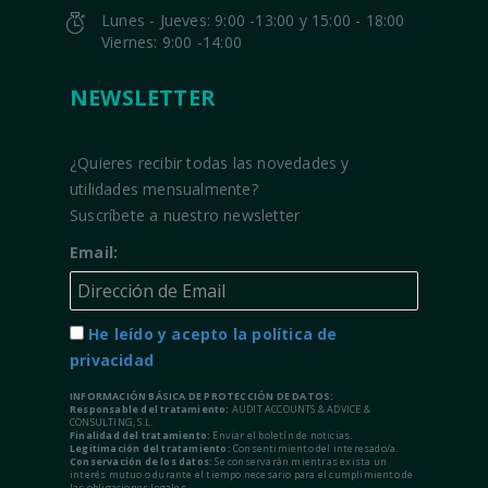
Lunes - Jueves: 9:00 -13:00 y 15:00 - 18:00
Viernes: 9:00 -14:00
NEWSLETTER
¿Quieres recibir todas las novedades y
utilidades mensualmente?
Suscríbete a nuestro newsletter
Email:
He leído y acepto la política de
privacidad
INFORMACIÓN BÁSICA DE PROTECCIÓN DE DATOS:
Responsable del tratamiento:
AUDIT ACCOUNTS & ADVICE &
CONSULTING, S.L.
Finalidad del tratamiento:
Enviar el boletín de noticias.
Legitimación del tratamiento:
Consentimiento del interesado/a.
Conservación de los datos:
Se conservarán mientras exista un
interés mutuo o durante el tiempo necesario para el cumplimiento de
las obligaciones legales.