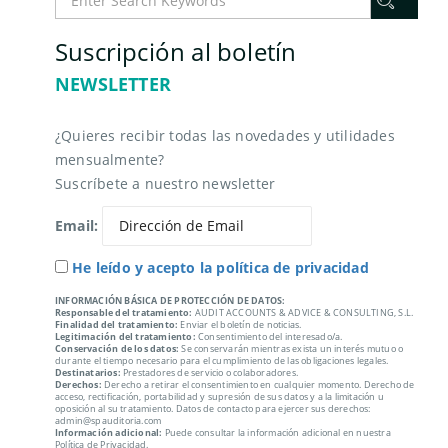
Suscripción al boletín
NEWSLETTER
¿Quieres recibir todas las novedades y utilidades
mensualmente?
Suscríbete a nuestro newsletter
Email:
He leído y acepto la política de privacidad
INFORMACIÓN BÁSICA DE PROTECCIÓN DE DATOS:
Responsable del tratamiento:
AUDIT ACCOUNTS & ADVICE & CONSULTING, S.L.
Finalidad del tratamiento:
Enviar el boletín de noticias.
Legitimación del tratamiento:
Consentimiento del interesado/a.
Conservación de los datos:
Se conservarán mientras exista un interés mutuo o
durante el tiempo necesario para el cumplimiento de las obligaciones legales.
Destinatarios:
Prestadores de servicio o colaboradores.
Derechos:
Derecho a retirar el consentimiento en cualquier momento. Derecho de
acceso, rectificación, portabilidad y supresión de sus datos y a la limitación u
oposición al su tratamiento. Datos de contacto para ejercer sus derechos:
admin@spauditoria.com
Información adicional:
Puede consultar la información adicional en nuestra
Política de Privacidad.