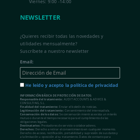
Viernes: 9:00 -14:00
NEWSLETTER
¿Quieres recibir todas las novedades y
utilidades mensualmente?
Suscríbete a nuestro newsletter
Email:
He leído y acepto la política de privacidad
INFORMACIÓN BÁSICA DE PROTECCIÓN DE DATOS:
Responsable del tratamiento:
AUDIT ACCOUNTS & ADVICE &
CONSULTING, S.L.
Finalidad del tratamiento:
Enviar el boletín de noticias.
Legitimación del tratamiento:
Consentimiento del interesado/a.
Conservación de los datos:
Se conservarán mientras exista un interés
mutuo o durante el tiempo necesario para el cumplimiento de las
obligaciones legales.
Destinatarios:
Prestadores de servicio o colaboradores.
Derechos:
Derecho a retirar el consentimiento en cualquier momento.
Derecho de acceso, rectificación, portabilidad y supresión de sus datos y
a la limitación u oposición al su tratamiento. Datos de contacto para