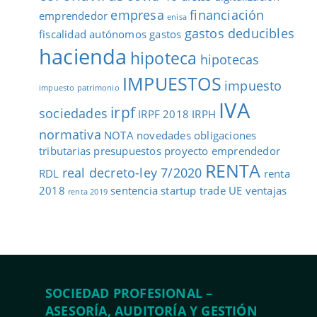
empresa
financiación
emprendedor
enisa
gastos deducibles
fiscalidad autónomos
gastos
hacienda
hipoteca
hipotecas
IMPUESTOS
impuesto
impuesto patrimonio
IVA
irpf
sociedades
IRPF 2018
IRPH
normativa
NOTA
novedades
obligaciones
tributarias
presupuestos
proyecto emprendedor
RENTA
real decreto-ley 7/2020
RDL
renta
2018
sentencia
startup
trade
UE
ventajas
renta 2019
SOCIEDAD PROFESIONAL –
ASESORÍA, AUDITORÍA Y GESTIÓN