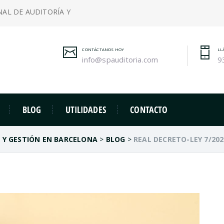
NAL DE AUDITORÍA Y
CONTÁCTANOS HOY
LL
info@spauditoria.com
9
BLOG
UTILIDADES
CONTACTO
A Y GESTIÓN EN BARCELONA
>
BLOG
>
REAL DECRETO-LEY 7/202