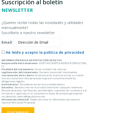
Suscripción al boletín
NEWSLETTER
¿Quieres recibir todas las novedades y utilidades
mensualmente?
Suscríbete a nuestro newsletter
Email:
He leído y acepto la política de privacidad
INFORMACIÓN BÁSICA DE PROTECCIÓN DE DATOS:
Responsable del tratamiento:
AUDIT ACCOUNTS & ADVICE & CONSULTING,
S.L.
Finalidad del tratamiento:
Enviar el boletín de noticias.
Legitimación del tratamiento:
Consentimiento del interesado/a.
Conservación de los datos:
Se conservarán mientras exista un interés
mutuo o durante el tiempo necesario para el cumplimiento de las
obligaciones legales.
Destinatarios:
Prestadores de servicio o colaboradores.
Derechos:
Derecho a retirar el consentimiento en cualquier momento.
Derecho de acceso, rectificación, portabilidad y supresión de sus datos y a la
limitación u oposición al su tratamiento. Datos de contacto para ejercer
sus derechos: admin@spauditoria.com
Información adicional:
Puede consultar la información adicional en
nuestra Política de Privacidad.