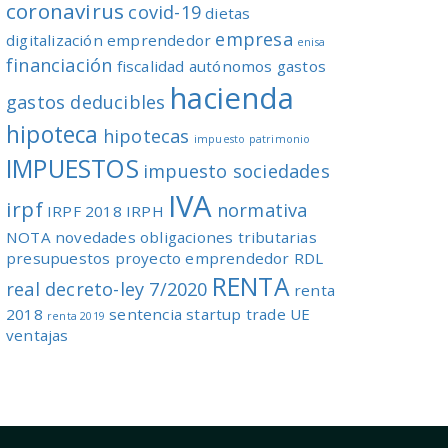
coronavirus
covid-19
dietas
empresa
digitalización
emprendedor
enisa
financiación
fiscalidad autónomos
gastos
hacienda
gastos deducibles
hipoteca
hipotecas
impuesto patrimonio
IMPUESTOS
impuesto sociedades
IVA
irpf
normativa
IRPF 2018
IRPH
NOTA
novedades
obligaciones tributarias
presupuestos
proyecto emprendedor
RDL
RENTA
real decreto-ley 7/2020
renta
2018
sentencia
startup
trade
UE
renta 2019
ventajas