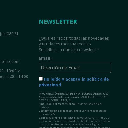
NEWSLETTER
ajos 08021
¿Quieres recibir todas las novedades
y utilidades mensualmente?
Suscríbete a nuestro newsletter
Email:
itoria.com
00 -13:00 y
nes: 9:00 -14:00
He leído y acepto la política de
privacidad
INFORMACIÓN BÁSICA DE PROTECCIÓN DE DATOS:
Responsable del tratamiento:
AUDIT ACCOUNTS &
ADVICE & CONSULTING, S.L.
Finalidad del tratamiento:
Enviar el boletín de
noticias.
Legitimación del tratamiento:
Consentimiento del
interesado/a.
Conservación de los datos:
Se conservarán mientras
exista un interés mutuo o durante el tiempo necesario
para el cumplimiento de las obligaciones legales.
Destinatarios:
Prestadores de servicio o colaboradores.