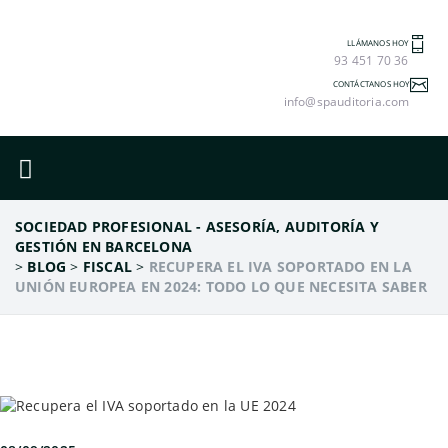
LLÁMANOS HOY
93 451 70 36
CONTÁCTANOS HOY
info@spauditoria.com
SOCIEDAD PROFESIONAL - ASESORÍA, AUDITORÍA Y
GESTIÓN EN BARCELONA
>
BLOG
>
FISCAL
>
RECUPERA EL IVA SOPORTADO EN LA
UNIÓN EUROPEA EN 2024: TODO LO QUE NECESITA SABER