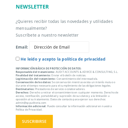
NEWSLETTER
¿Quieres recibir todas las novedades y utilidades
mensualmente?
Suscríbete a nuestro newsletter
Email:
He leído y acepto la política de privacidad
INFORMACIÓN BÁSICA DE PROTECCIÓN DE DATOS:
Responsable del tratamiento:
AUDIT ACCOUNTS & ADVICE & CONSULTING, S.L.
Finalidad del tratamiento:
Enviar el boletín de noticias.
Legitimación del tratamiento:
Consentimiento del interesado/a.
Conservación de los datos:
Se conservarán mientras exista un interés mutuo o
durante el tiempo necesario para el cumplimiento de las obligaciones legales.
Destinatarios:
Prestadores de servicio o colaboradores.
Derechos:
Derecho a retirar el consentimiento en cualquier momento. Derecho de
acceso, rectificación, portabilidad y supresión de sus datos y a la limitación u
oposición al su tratamiento. Datos de contacto para ejercer sus derechos:
admin@spauditoria.com
Información adicional:
Puede consultar la información adicional en nuestra
Política de Privacidad.