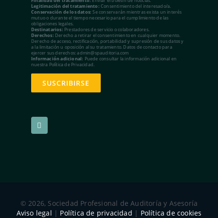
Finalidad del tratamiento:
Enviar el boletín de noticias.
Legitimación del tratamiento:
Consentimiento del interesado/a.
Conservación de los datos:
Se conservarán mientras exista un interés
mutuo o durante el tiempo necesario para el cumplimiento de las
obligaciones legales.
Destinatarios:
Prestadores de servicio o colaboradores.
Derechos:
Derecho a retirar el consentimiento en cualquier momento.
Derecho de acceso, rectificación, portabilidad y supresión de sus datos y
a la limitación u oposición al su tratamiento. Datos de contacto para
ejercer sus derechos: admin@spauditoria.com
Información adicional:
Puede consultar la información adicional en
nuestra Política de Privacidad.
© 2026, Sociedad Profesional de Auditoría y Asesoría
Aviso legal
|
Política de privacidad
|
Política de cookies