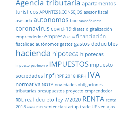
Agencia tributaria
apartamentos
turísticos
APUNTES&CONSEJOS
asesor fiscal
autonomos
asesoría
boe
campaña renta
coronavirus
covid-19
dietas
digitalización
empresa
financiación
emprendedor
enisa
gastos deducibles
fiscalidad autónomos
gastos
hacienda
hipoteca
hipotecas
IMPUESTOS
impuesto
impuesto patrimonio
IVA
irpf
sociedades
IRPF 2018
IRPH
normativa
NOTA
novedades
obligaciones
tributarias
presupuestos
proyecto emprendedor
RENTA
real decreto-ley 7/2020
RDL
renta
2018
sentencia
startup
trade
UE
ventajas
renta 2019