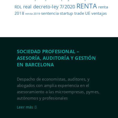
RENTA
real decreto-ley 7/2020
RDL
renta
2018
sentencia
startup
trade
UE
ventajas
renta 2019
SOCIEDAD PROFESIONAL –
ASESORÍA, AUDITORÍA Y GESTIÓN
EN BARCELONA
Despacho de economistas, auditores, y
abogados con amplia experiencia en el
asesoramiento a las microempresas, pymes,
autónomos y profesionales
Leer más