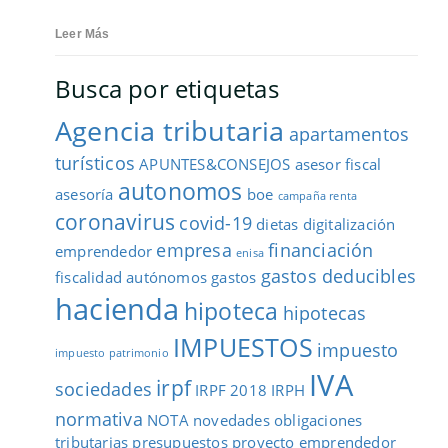
Leer Más
Busca por etiquetas
Agencia tributaria
apartamentos
turísticos
APUNTES&CONSEJOS
asesor fiscal
autonomos
asesoría
boe
campaña renta
coronavirus
covid-19
dietas
digitalización
empresa
financiación
emprendedor
enisa
gastos deducibles
fiscalidad autónomos
gastos
hacienda
hipoteca
hipotecas
IMPUESTOS
impuesto
impuesto patrimonio
IVA
irpf
sociedades
IRPF 2018
IRPH
normativa
NOTA
novedades
obligaciones
tributarias
presupuestos
proyecto emprendedor