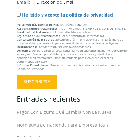
Email:
He leído y acepto la política de privacidad
INFORMACIÓN BÁSICA DE PROTECCIÓN DE DATOS:
Responsable del tratamiento:
AUDIT ACCOUNTS & ADVICE & CONSULTING, S.L.
Finalidad del tratamiento:
Enviar el boletín de noticias.
Legitimación del tratamiento:
Consentimiento del interesado/a.
Conservación de los datos:
Se conservarán mientras exista un interés mutuo o
durante el tiempo necesario para el cumplimiento de las obligaciones legales.
Destinatarios:
Prestadores de servicio o colaboradores.
Derechos:
Derecho a retirar el consentimiento en cualquier momento. Derecho de
acceso, rectificación, portabilidad y supresión de sus datos y a la limitación u
oposición al su tratamiento. Datos de contacto para ejercer sus derechos:
admin@spauditoria.com
Información adicional:
Puede consultar la información adicional en nuestra
Política de Privacidad.
Entradas recientes
Pagos Con Bizum: Qué Cambia Con La Nueva
Normativa De Hacienda Para Empresarios Y