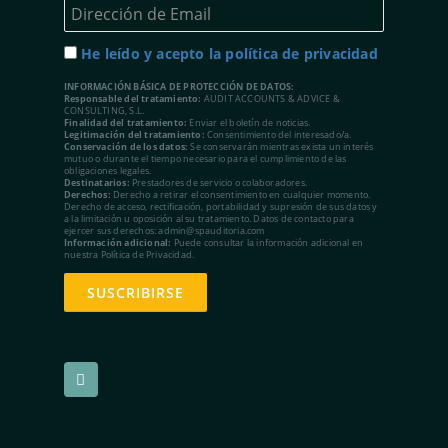
He leído y acepto la política de privacidad
INFORMACIÓN BÁSICA DE PROTECCIÓN DE DATOS:
Responsable del tratamiento:
AUDIT ACCOUNTS & ADVICE &
CONSULTING, S.L.
Finalidad del tratamiento:
Enviar el boletín de noticias.
Legitimación del tratamiento:
Consentimiento del interesado/a.
Conservación de los datos:
Se conservarán mientras exista un interés
mutuo o durante el tiempo necesario para el cumplimiento de las
obligaciones legales.
Destinatarios:
Prestadores de servicio o colaboradores.
Derechos:
Derecho a retirar el consentimiento en cualquier momento.
Derecho de acceso, rectificación, portabilidad y supresión de sus datos y
a la limitación u oposición al su tratamiento. Datos de contacto para
ejercer sus derechos: admin@spauditoria.com
Información adicional:
Puede consultar la información adicional en
nuestra Política de Privacidad.