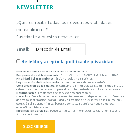
NEWSLETTER
¿Quieres recibir todas las novedades y utilidades
mensualmente?
Suscríbete a nuestro newsletter
Email:
He leído y acepto la política de privacidad
INFORMACIÓN BÁSICA DE PROTECCIÓN DE DATOS:
Responsable del tratamiento:
AUDIT ACCOUNTS & ADVICE & CONSULTING, S.L.
Finalidad del tratamiento:
Enviar el boletín de noticias.
Legitimación del tratamiento:
Consentimiento del interesado/a.
Conservación de los datos:
Se conservarán mientras exista un interés mutuo
o durante el tiempo necesario para el cumplimiento de las obligaciones legales.
Destinatarios:
Prestadores de servicio o colaboradores.
Derechos:
Derecho a retirar el consentimiento en cualquier momento. Derecho
de acceso, rectificación, portabilidad y supresión de sus datos y a la limitación u
oposición al su tratamiento. Datos de contacto para ejercer sus derechos:
admin@spauditoria.com
Información adicional:
Puede consultar la información adicional en nuestra
Política de Privacidad.