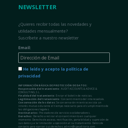
NEWSLETTER
¿Quieres recibir todas las novedades y
utilidades mensualmente?
Suscríbete a nuestro newsletter
Email:
He leído y acepto la política de
privacidad
INFORMACIÓN BÁSICA DE PROTECCIÓN DE DATOS:
Responsable del tratamiento:
AUDIT ACCOUNTS & ADVICE &
CONSULTING, S.L.
Finalidad del tratamiento:
Enviar el boletín de noticias.
Legitimación del tratamiento:
Consentimiento del interesado/a.
Conservación de los datos:
Se conservarán mientras exista un
interés mutuo o durante el tiempo necesario para el cumplimiento de
las obligaciones legales.
Destinatarios:
Prestadores de servicio o colaboradores.
Derechos:
Derecho a retirar el consentimiento en cualquier
momento. Derecho de acceso, rectificación, portabilidad y supresión de
sus datos y a la limitación u oposición al su tratamiento. Datos de
contacto para ejercer sus derechos: admin@spauditoria.com