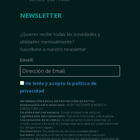
NEWSLETTER
¿Quieres recibir todas las novedades y
utilidades mensualmente?
Suscríbete a nuestro newsletter
Email:
He leído y acepto la política de
privacidad
INFORMACIÓN BÁSICA DE PROTECCIÓN DE DATOS:
Responsable del tratamiento:
AUDIT ACCOUNTS & ADVICE &
CONSULTING, S.L.
Finalidad del tratamiento:
Enviar el boletín de noticias.
Legitimación del tratamiento:
Consentimiento del interesado/a.
Conservación de los datos:
Se conservarán mientras exista un
interés mutuo o durante el tiempo necesario para el cumplimiento de
las obligaciones legales.
Destinatarios:
Prestadores de servicio o colaboradores.
Derechos:
Derecho a retirar el consentimiento en cualquier
momento. Derecho de acceso, rectificación, portabilidad y supresión de