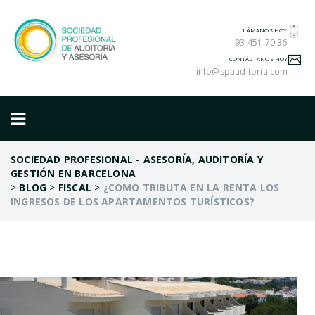
LLÁMANOS HOY
93 451 70 36
CONTÁCTANOS HOY
info@spauditoria.com
SOCIEDAD PROFESIONAL - ASESORÍA, AUDITORÍA Y
GESTIÓN EN BARCELONA
>
BLOG
>
FISCAL
>
¿COMO TRIBUTA EN LA RENTA LOS
INGRESOS DE LOS APARTAMENTOS TURÍSTICOS?