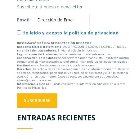
Suscríbete a nuestro newsletter
Email:
He leído y acepto la política de privacidad
INFORMACIÓN BÁSICA DE PROTECCIÓN DE DATOS:
Responsable del tratamiento:
AUDIT ACCOUNTS & ADVICE & CONSULTING, S.L.
Finalidad del tratamiento:
Enviar el boletín de noticias.
Legitimación del tratamiento:
Consentimiento del interesado/a.
Conservación de los datos:
Se conservarán mientras exista un interés mutuo
o durante el tiempo necesario para el cumplimiento de las obligaciones legales.
Destinatarios:
Prestadores de servicio o colaboradores.
Derechos:
Derecho a retirar el consentimiento en cualquier momento. Derecho
de acceso, rectificación, portabilidad y supresión de sus datos y a la limitación u
oposición al su tratamiento. Datos de contacto para ejercer sus derechos:
admin@spauditoria.com
Información adicional:
Puede consultar la información adicional en nuestra
Política de Privacidad.
ENTRADAS RECIENTES