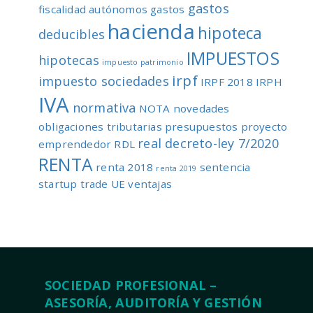
gastos
fiscalidad autónomos
gastos
hacienda
hipoteca
deducibles
IMPUESTOS
hipotecas
impuesto patrimonio
irpf
impuesto sociedades
IRPF 2018
IRPH
IVA
normativa
NOTA
novedades
obligaciones tributarias
presupuestos
proyecto
real decreto-ley 7/2020
emprendedor
RDL
RENTA
renta 2018
sentencia
renta 2019
startup
trade
UE
ventajas
SOCIEDAD PROFESIONAL –
ASESORÍA, AUDITORÍA Y GESTIÓN