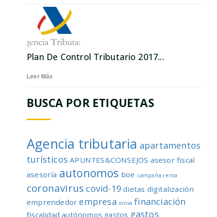
Plan De Control Tributario 2017...
Leer Más
BUSCA POR ETIQUETAS
Agencia tributaria
apartamentos
turísticos
APUNTES&CONSEJOS
asesor fiscal
autonomos
asesoría
boe
campaña renta
coronavirus
covid-19
dietas
digitalización
empresa
financiación
emprendedor
enisa
gastos
fiscalidad autónomos
gastos