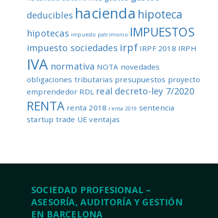
hacienda
hipoteca
deducibles
IMPUESTOS
hipotecas
impuesto patrimonio
irpf
impuesto sociedades
IRPF 2018
IRPH
IVA
normativa
NOTA
novedades
obligaciones tributarias
presupuestos
proyecto
real decreto-ley 7/2020
emprendedor
RDL
RENTA
renta 2018
sentencia
renta 2019
startup
trade
UE
ventajas
SOCIEDAD PROFESIONAL –
ASESORÍA, AUDITORÍA Y GESTIÓN
EN BARCELONA