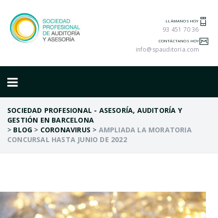
LLÁMANOS HOY
93 451 70 36
CONTÁCTANOS HOY
info@spauditoria.com
SOCIEDAD PROFESIONAL - ASESORÍA, AUDITORÍA Y
GESTIÓN EN BARCELONA
>
BLOG
>
CORONAVIRUS
>
AMPLIADA LA MORATORIA
CONCURSAL HASTA JUNIO DE 2022