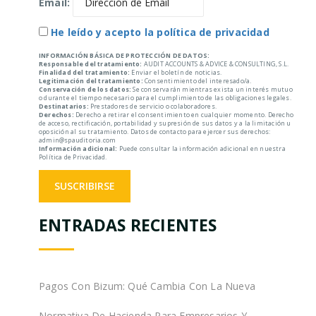
Email:
He leído y acepto la política de privacidad
INFORMACIÓN BÁSICA DE PROTECCIÓN DE DATOS:
Responsable del tratamiento:
AUDIT ACCOUNTS & ADVICE & CONSULTING, S.L.
Finalidad del tratamiento:
Enviar el boletín de noticias.
Legitimación del tratamiento:
Consentimiento del interesado/a.
Conservación de los datos:
Se conservarán mientras exista un interés mutuo
o durante el tiempo necesario para el cumplimiento de las obligaciones legales.
Destinatarios:
Prestadores de servicio o colaboradores.
Derechos:
Derecho a retirar el consentimiento en cualquier momento. Derecho
de acceso, rectificación, portabilidad y supresión de sus datos y a la limitación u
oposición al su tratamiento. Datos de contacto para ejercer sus derechos:
admin@spauditoria.com
Información adicional:
Puede consultar la información adicional en nuestra
Política de Privacidad.
ENTRADAS RECIENTES
Pagos Con Bizum: Qué Cambia Con La Nueva
Normativa De Hacienda Para Empresarios Y