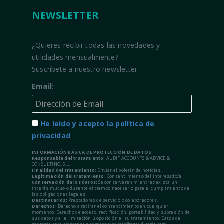
NEWSLETTER
¿Quieres recibir todas las novedades y
utilidades mensualmente?
Suscríbete a nuestro newsletter
Email:
He leído y acepto la política de
privacidad
INFORMACIÓN BÁSICA DE PROTECCIÓN DE DATOS:
Responsable del tratamiento:
AUDIT ACCOUNTS & ADVICE &
CONSULTING, S.L.
Finalidad del tratamiento:
Enviar el boletín de noticias.
Legitimación del tratamiento:
Consentimiento del interesado/a.
Conservación de los datos:
Se conservarán mientras exista un
interés mutuo o durante el tiempo necesario para el cumplimiento de
las obligaciones legales.
Destinatarios:
Prestadores de servicio o colaboradores.
Derechos:
Derecho a retirar el consentimiento en cualquier
momento. Derecho de acceso, rectificación, portabilidad y supresión de
sus datos y a la limitación u oposición al su tratamiento. Datos de