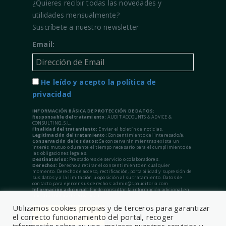
¿Quieres recibir todas las novedades y
utilidades mensualmente?
Suscríbete a nuestro newsletter
Email:
He leído y acepto la política de
privacidad
INFORMACIÓN BÁSICA DE PROTECCIÓN DE DATOS:
Responsable del tratamiento:
AUDIT ACCOUNTS & ADVICE &
CONSULTING, S.L.
Finalidad del tratamiento:
Enviar el boletín de noticias.
Legitimación del tratamiento:
Consentimiento del interesado/a.
Conservación de los datos:
Se conservarán mientras exista un
interés mutuo o durante el tiempo necesario para el cumplimiento de
las obligaciones legales.
Destinatarios:
Prestadores de servicio o colaboradores.
Derechos:
Derecho a retirar el consentimiento en cualquier
momento. Derecho de acceso, rectificación, portabilidad y supresión de
sus datos y a la limitación u oposición al su tratamiento. Datos de
contacto para ejercer sus derechos: admin@spauditoria.com
Información adicional:
Puede consultar la información adicional en
nuestra Política de Privacidad.
Utilizamos cookies propias y de terceros para garantizar
el correcto funcionamiento del portal, recoger