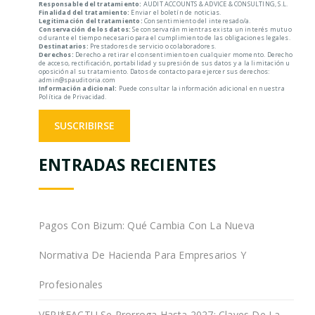
Responsable del tratamiento:
AUDIT ACCOUNTS & ADVICE & CONSULTING, S.L.
Finalidad del tratamiento:
Enviar el boletín de noticias.
Legitimación del tratamiento:
Consentimiento del interesado/a.
Conservación de los datos:
Se conservarán mientras exista un interés mutuo
o durante el tiempo necesario para el cumplimiento de las obligaciones legales.
Destinatarios:
Prestadores de servicio o colaboradores.
Derechos:
Derecho a retirar el consentimiento en cualquier momento. Derecho
de acceso, rectificación, portabilidad y supresión de sus datos y a la limitación u
oposición al su tratamiento. Datos de contacto para ejercer sus derechos:
admin@spauditoria.com
Información adicional:
Puede consultar la información adicional en nuestra
Política de Privacidad.
ENTRADAS RECIENTES
Pagos Con Bizum: Qué Cambia Con La Nueva
Normativa De Hacienda Para Empresarios Y
Profesionales
VERI*FACTU Se Prorroga Hasta 2027: Claves De La