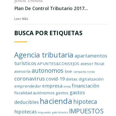
Plan De Control Tributario 2017...
Leer Más
BUSCA POR ETIQUETAS
Agencia tributaria
apartamentos
turísticos
APUNTES&CONSEJOS
asesor fiscal
autonomos
asesoría
boe
campaña renta
coronavirus
covid-19
dietas
digitalización
empresa
financiación
emprendedor
enisa
gastos
fiscalidad autónomos
gastos
hacienda
hipoteca
deducibles
IMPUESTOS
hipotecas
impuesto patrimonio