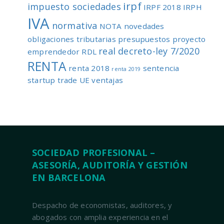
irpf
impuesto sociedades
IRPF 2018
IRPH
IVA
normativa
NOTA
novedades
obligaciones tributarias
presupuestos
proyecto
real decreto-ley 7/2020
emprendedor
RDL
RENTA
renta 2018
sentencia
renta 2019
startup
trade
UE
ventajas
SOCIEDAD PROFESIONAL –
ASESORÍA, AUDITORÍA Y GESTIÓN
EN BARCELONA
Despacho de economistas, auditores, y
abogados con amplia experiencia en el