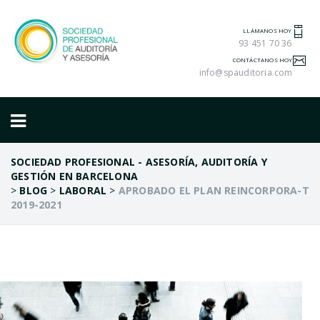
LLÁMANOS HOY
93 451 70 36
CONTÁCTANOS HOY
info@spauditoria.com
SOCIEDAD PROFESIONAL - ASESORÍA, AUDITORÍA Y
GESTIÓN EN BARCELONA
>
BLOG
>
LABORAL
>
APROBADO EL PLAN REINCORPORA-T
2019-2021