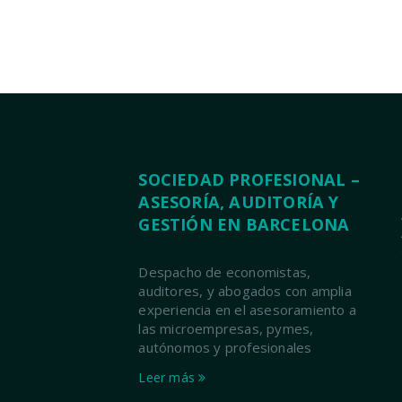
SOCIEDAD PROFESIONAL –
ASESORÍA, AUDITORÍA Y
GESTIÓN EN BARCELONA
Despacho de economistas,
auditores, y abogados con amplia
experiencia en el asesoramiento a
las microempresas, pymes,
autónomos y profesionales
Leer más