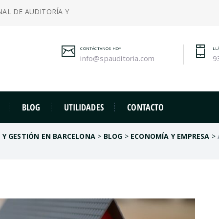
NAL DE AUDITORÍA Y
CONTÁCTANOS HOY
LL
info@spauditoria.com
9
BLOG
UTILIDADES
CONTACTO
A Y GESTIÓN EN BARCELONA
>
BLOG
>
ECONOMÍA Y EMPRESA
>