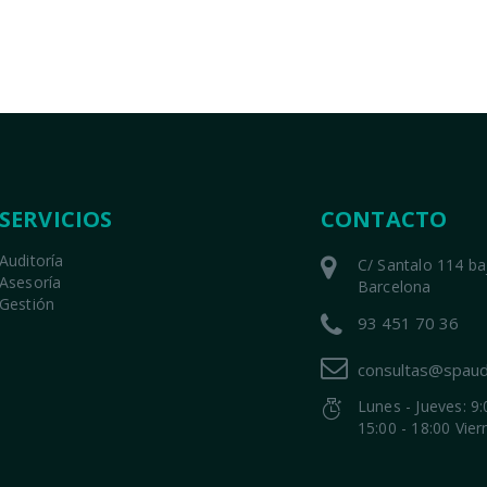
SERVICIOS
CONTACTO
Auditoría
C/ Santalo 114 b
Asesoría
Barcelona
Gestión
93 451 70 36
consultas@spaud
Lunes - Jueves: 9:
15:00 - 18:00 Vier