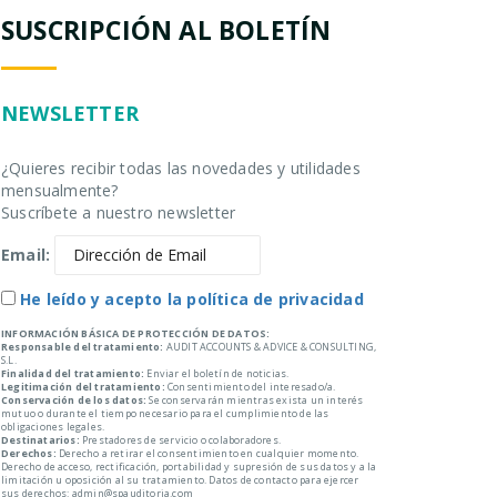
SUSCRIPCIÓN AL BOLETÍN
NEWSLETTER
¿Quieres recibir todas las novedades y utilidades
mensualmente?
Suscríbete a nuestro newsletter
Email:
He leído y acepto la política de privacidad
INFORMACIÓN BÁSICA DE PROTECCIÓN DE DATOS:
Responsable del tratamiento:
AUDIT ACCOUNTS & ADVICE & CONSULTING,
S.L.
Finalidad del tratamiento:
Enviar el boletín de noticias.
Legitimación del tratamiento:
Consentimiento del interesado/a.
Conservación de los datos:
Se conservarán mientras exista un interés
mutuo o durante el tiempo necesario para el cumplimiento de las
obligaciones legales.
Destinatarios:
Prestadores de servicio o colaboradores.
Derechos:
Derecho a retirar el consentimiento en cualquier momento.
Derecho de acceso, rectificación, portabilidad y supresión de sus datos y a la
limitación u oposición al su tratamiento. Datos de contacto para ejercer
sus derechos: admin@spauditoria.com