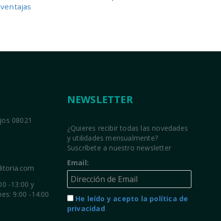
ventajas
NEWSLETTER
ajos 08021
¿Quieres recibir todas las novedades
y utilidades mensualmente?
Suscríbete a nuestro newsletter
Email:
itoria.com
00 -13:00 y
nes: 9:00 -14:00
He leído y acepto la política de
privacidad