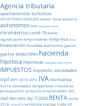
Agencia tributaria
apartamentos turísticos
APUNTES&CONSEJOS
asesor fiscal
asesoría
autonomos
boe
campaña renta
coronavirus
covid-19
dietas
empresa
digitalización
emprendedor
enisa
financiación
fiscalidad autónomos
gastos
hacienda
gastos deducibles
hipoteca
hipotecas
impuesto patrimonio
IMPUESTOS
impuesto sociedades
IVA
irpf
normativa
IRPF 2018
IRPH
NOTA
novedades
obligaciones tributarias
presupuestos
proyecto emprendedor
RDL
RENTA
real decreto-ley 7/2020
renta
2018
sentencia
startup
trade
UE
renta 2019