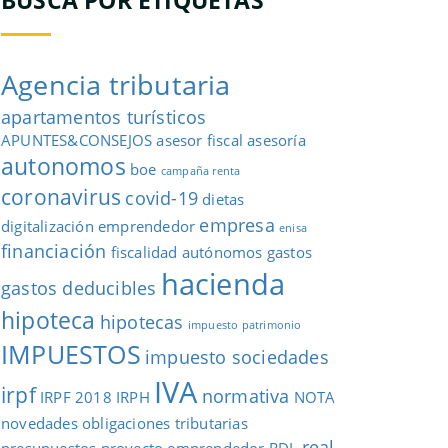
Agencia tributaria
apartamentos turísticos
APUNTES&CONSEJOS
asesor fiscal
asesoría
autonomos
boe
campaña renta
coronavirus
covid-19
dietas
empresa
digitalización
emprendedor
enisa
financiación
fiscalidad autónomos
gastos
hacienda
gastos deducibles
hipoteca
hipotecas
impuesto patrimonio
IMPUESTOS
impuesto sociedades
IVA
irpf
normativa
IRPF 2018
IRPH
NOTA
novedades
obligaciones tributarias
real
presupuestos
proyecto emprendedor
RDL