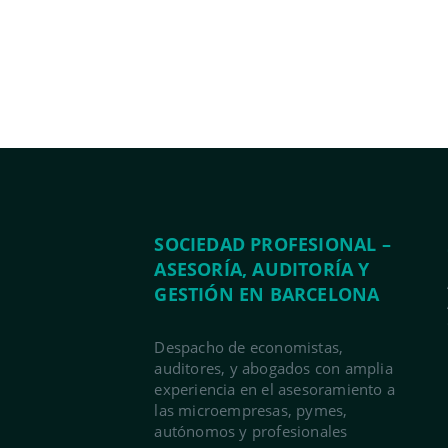
SOCIEDAD PROFESIONAL –
ASESORÍA, AUDITORÍA Y
GESTIÓN EN BARCELONA
Despacho de economistas,
auditores, y abogados con amplia
experiencia en el asesoramiento a
las microempresas, pymes,
autónomos y profesionales