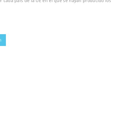
r cada país de la UE en el que se hayan producido los
n