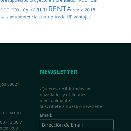
RENTA
decreto-ley 7/2020
renta 2018
sentencia
startup
trade
UE
ventajas
renta 2019
NEWSLETTER
ajos 08021
¿Quieres recibir todas las
novedades y utilidades
mensualmente?
Suscríbete a nuestro newsletter
itoria.com
Email:
:00 -13:00 y
rnes: 9:00