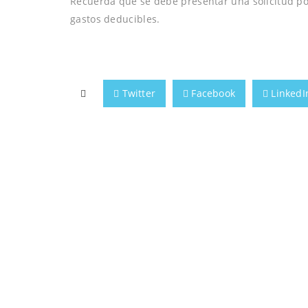
Recuerda que se debe presentar una solicitud po
gastos deducibles.
Twitter
Facebook
LinkedI