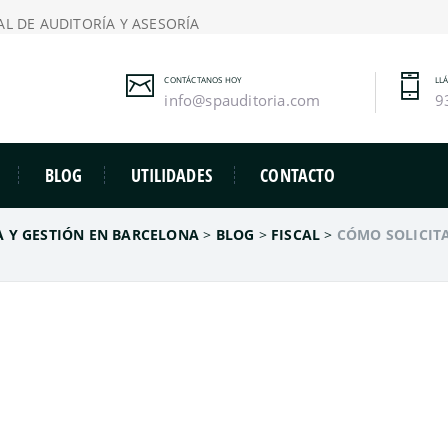
L DE AUDITORÍA Y ASESORÍA
CONTÁCTANOS HOY
LL
info@spauditoria.com
9
BLOG
UTILIDADES
CONTACTO
A Y GESTIÓN EN BARCELONA
>
BLOG
>
FISCAL
>
CÓMO SOLICITA