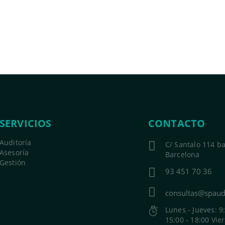
SERVICIOS
CONTACTO
Auditoría
C/ Santalo 114 b
Asesoría
Barcelona
Gestión
93 451 70 36
consultas@spaud
Lunes - Jueves: 9
15:00 - 18:00 Vie