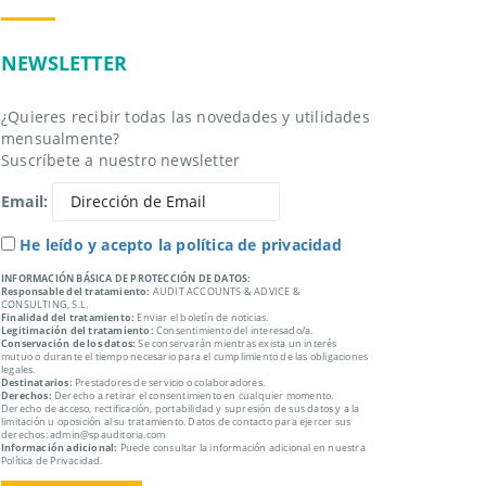
NEWSLETTER
¿Quieres recibir todas las novedades y utilidades
mensualmente?
Suscríbete a nuestro newsletter
Email:
He leído y acepto la política de privacidad
INFORMACIÓN BÁSICA DE PROTECCIÓN DE DATOS:
Responsable del tratamiento:
AUDIT ACCOUNTS & ADVICE &
CONSULTING, S.L.
Finalidad del tratamiento:
Enviar el boletín de noticias.
Legitimación del tratamiento:
Consentimiento del interesado/a.
Conservación de los datos:
Se conservarán mientras exista un interés
mutuo o durante el tiempo necesario para el cumplimiento de las obligaciones
legales.
Destinatarios:
Prestadores de servicio o colaboradores.
Derechos:
Derecho a retirar el consentimiento en cualquier momento.
Derecho de acceso, rectificación, portabilidad y supresión de sus datos y a la
limitación u oposición al su tratamiento. Datos de contacto para ejercer sus
derechos: admin@spauditoria.com
Información adicional:
Puede consultar la información adicional en nuestra
Política de Privacidad.