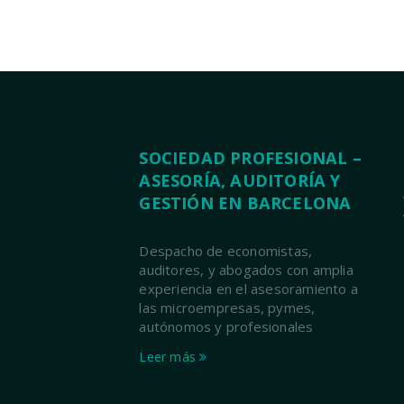
SOCIEDAD PROFESIONAL –
ASESORÍA, AUDITORÍA Y
GESTIÓN EN BARCELONA
Despacho de economistas,
auditores, y abogados con amplia
experiencia en el asesoramiento a
las microempresas, pymes,
autónomos y profesionales
Leer más