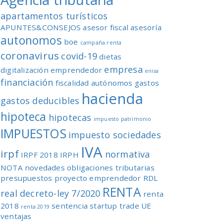
apartamentos turísticos
APUNTES&CONSEJOS
asesor fiscal
asesoría
autonomos
boe
campaña renta
coronavirus
covid-19
dietas
empresa
digitalización
emprendedor
enisa
financiación
fiscalidad autónomos
gastos
hacienda
gastos deducibles
hipoteca
hipotecas
impuesto patrimonio
IMPUESTOS
impuesto sociedades
IVA
irpf
normativa
IRPF 2018
IRPH
NOTA
novedades
obligaciones tributarias
presupuestos
proyecto emprendedor
RDL
RENTA
real decreto-ley 7/2020
renta
2018
sentencia
startup
trade
UE
renta 2019
ventajas