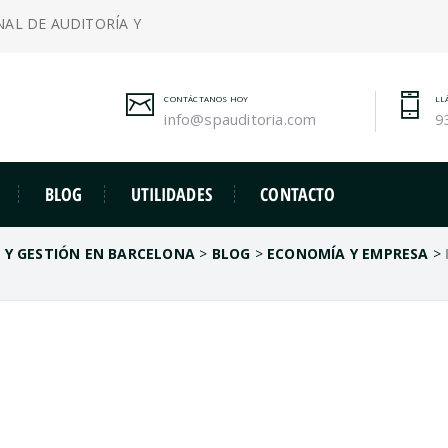
NAL DE AUDITORÍA Y
CONTÁCTANOS HOY
LL
info@spauditoria.com
9
BLOG
UTILIDADES
CONTACTO
A Y GESTIÓN EN BARCELONA
>
BLOG
>
ECONOMÍA Y EMPRESA
>