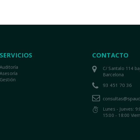
SERVICIOS
CONTACTO
Auditoría
C/ Santalo 114 b
Asesoría
Barcelona
Gestión
93 451 70 36
consultas@spaud
Lunes - Jueves: 9:
15:00 - 18:00 Vier