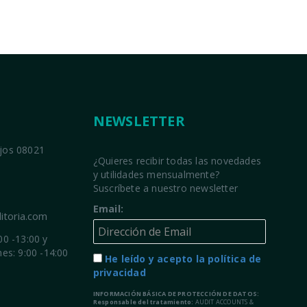
NEWSLETTER
ajos 08021
¿Quieres recibir todas las novedades
y utilidades mensualmente?
Suscríbete a nuestro newsletter
Email:
itoria.com
00 -13:00 y
nes: 9:00 -14:00
He leído y acepto la política de
privacidad
INFORMACIÓN BÁSICA DE PROTECCIÓN DE DATOS:
Responsable del tratamiento:
AUDIT ACCOUNTS &