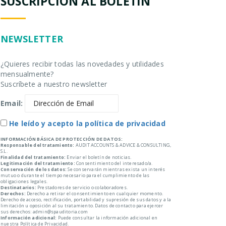
SUSCRIPCIÓN AL BOLETÍN
NEWSLETTER
¿Quieres recibir todas las novedades y utilidades
mensualmente?
Suscríbete a nuestro newsletter
Email:
He leído y acepto la política de privacidad
INFORMACIÓN BÁSICA DE PROTECCIÓN DE DATOS:
Responsable del tratamiento:
AUDIT ACCOUNTS & ADVICE & CONSULTING,
S.L.
Finalidad del tratamiento:
Enviar el boletín de noticias.
Legitimación del tratamiento:
Consentimiento del interesado/a.
Conservación de los datos:
Se conservarán mientras exista un interés
mutuo o durante el tiempo necesario para el cumplimiento de las
obligaciones legales.
Destinatarios:
Prestadores de servicio o colaboradores.
Derechos:
Derecho a retirar el consentimiento en cualquier momento.
Derecho de acceso, rectificación, portabilidad y supresión de sus datos y a la
limitación u oposición al su tratamiento. Datos de contacto para ejercer
sus derechos: admin@spauditoria.com
Información adicional:
Puede consultar la información adicional en
nuestra Política de Privacidad.