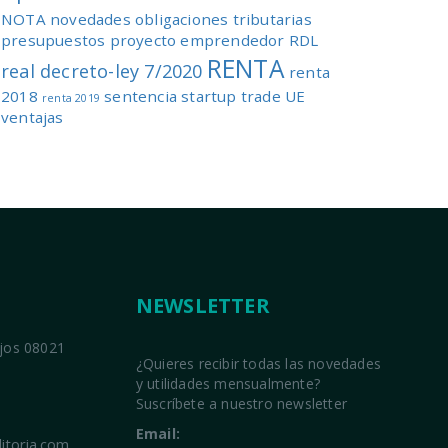
NOTA
novedades
obligaciones tributarias
presupuestos
proyecto emprendedor
RDL
RENTA
real decreto-ley 7/2020
renta
2018
sentencia
startup
trade
UE
renta 2019
ventajas
NEWSLETTER
ajos 08021
¿Quieres recibir todas las novedades
y utilidades mensualmente?
Suscríbete a nuestro newsletter
Email:
itoria.com