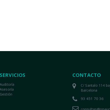
SERVICIOS
CONTACTO
Auditoría
C/ Santalo 114 b
Asesoría
Barcelona
Gestión
93 451 70 36
consultas@spaud