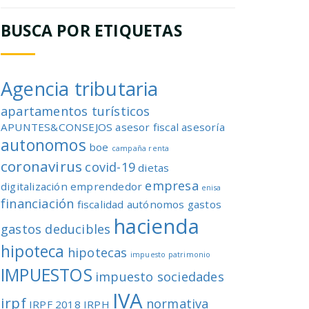
BUSCA POR ETIQUETAS
Agencia tributaria
apartamentos turísticos
APUNTES&CONSEJOS
asesor fiscal
asesoría
autonomos
boe
campaña renta
coronavirus
covid-19
dietas
empresa
digitalización
emprendedor
enisa
financiación
fiscalidad autónomos
gastos
hacienda
gastos deducibles
hipoteca
hipotecas
impuesto patrimonio
IMPUESTOS
impuesto sociedades
IVA
irpf
normativa
IRPF 2018
IRPH