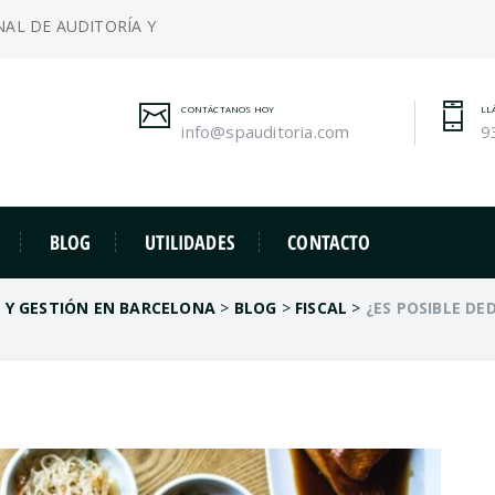
NAL DE AUDITORÍA Y
CONTÁCTANOS HOY
LL
info@spauditoria.com
9
BLOG
UTILIDADES
CONTACTO
A Y GESTIÓN EN BARCELONA
>
BLOG
>
FISCAL
>
¿ES POSIBLE DED