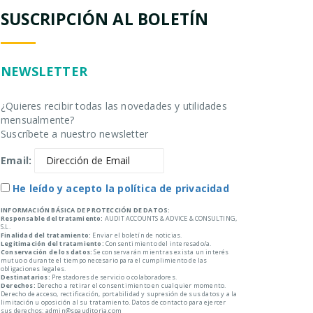
SUSCRIPCIÓN AL BOLETÍN
NEWSLETTER
¿Quieres recibir todas las novedades y utilidades
mensualmente?
Suscríbete a nuestro newsletter
Email:
He leído y acepto la política de privacidad
INFORMACIÓN BÁSICA DE PROTECCIÓN DE DATOS:
Responsable del tratamiento:
AUDIT ACCOUNTS & ADVICE & CONSULTING,
S.L.
Finalidad del tratamiento:
Enviar el boletín de noticias.
Legitimación del tratamiento:
Consentimiento del interesado/a.
Conservación de los datos:
Se conservarán mientras exista un interés
mutuo o durante el tiempo necesario para el cumplimiento de las
obligaciones legales.
Destinatarios:
Prestadores de servicio o colaboradores.
Derechos:
Derecho a retirar el consentimiento en cualquier momento.
Derecho de acceso, rectificación, portabilidad y supresión de sus datos y a la
limitación u oposición al su tratamiento. Datos de contacto para ejercer
sus derechos: admin@spauditoria.com