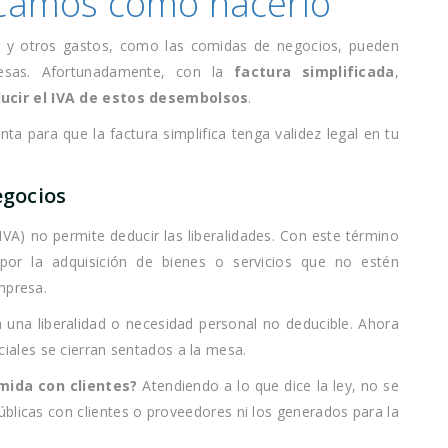
licamos cómo hacerlo
s, y otros gastos, como las comidas de negocios, pueden
presas. Afortunadamente, con la
factura simplificada
,
ucir el IVA de estos desembolsos
.
a para que la factura simplifica tenga validez legal en tu
egocios
IVA) no permite deducir las liberalidades. Con este término
por la adquisición de bienes o servicios que no estén
mpresa.
a una liberalidad o necesidad personal no deducible. Ahora
ales se cierran sentados a la mesa.
omida con clientes?
Atendiendo a lo que dice la ley, no se
úblicas con clientes o proveedores ni los generados para la