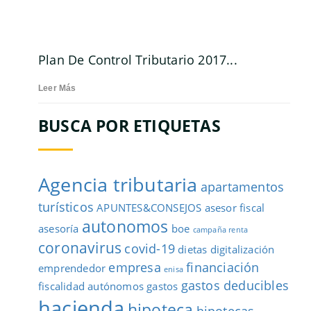
Plan De Control Tributario 2017...
Leer Más
BUSCA POR ETIQUETAS
Agencia tributaria
apartamentos
turísticos
APUNTES&CONSEJOS
asesor fiscal
autonomos
asesoría
boe
campaña renta
coronavirus
covid-19
dietas
digitalización
empresa
financiación
emprendedor
enisa
gastos deducibles
fiscalidad autónomos
gastos
hacienda
hipoteca
hipotecas