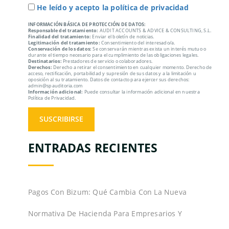
He leído y acepto la política de privacidad
INFORMACIÓN BÁSICA DE PROTECCIÓN DE DATOS:
Responsable del tratamiento:
AUDIT ACCOUNTS & ADVICE & CONSULTING, S.L.
Finalidad del tratamiento:
Enviar el boletín de noticias.
Legitimación del tratamiento:
Consentimiento del interesado/a.
Conservación de los datos:
Se conservarán mientras exista un interés mutuo o
durante el tiempo necesario para el cumplimiento de las obligaciones legales.
Destinatarios:
Prestadores de servicio o colaboradores.
Derechos:
Derecho a retirar el consentimiento en cualquier momento. Derecho de
acceso, rectificación, portabilidad y supresión de sus datos y a la limitación u
oposición al su tratamiento. Datos de contacto para ejercer sus derechos:
admin@spauditoria.com
Información adicional:
Puede consultar la información adicional en nuestra
Política de Privacidad.
ENTRADAS RECIENTES
Pagos Con Bizum: Qué Cambia Con La Nueva
Normativa De Hacienda Para Empresarios Y