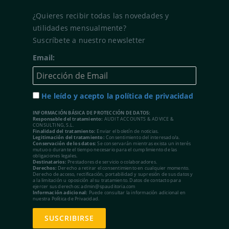
¿Quieres recibir todas las novedades y
utilidades mensualmente?
Suscríbete a nuestro newsletter
Email:
He leído y acepto la política de privacidad
INFORMACIÓN BÁSICA DE PROTECCIÓN DE DATOS:
Responsable del tratamiento:
AUDIT ACCOUNTS & ADVICE &
CONSULTING, S.L.
Finalidad del tratamiento:
Enviar el boletín de noticias.
Legitimación del tratamiento:
Consentimiento del interesado/a.
Conservación de los datos:
Se conservarán mientras exista un interés
mutuo o durante el tiempo necesario para el cumplimiento de las
obligaciones legales.
Destinatarios:
Prestadores de servicio o colaboradores.
Derechos:
Derecho a retirar el consentimiento en cualquier momento.
Derecho de acceso, rectificación, portabilidad y supresión de sus datos y
a la limitación u oposición al su tratamiento. Datos de contacto para
ejercer sus derechos: admin@spauditoria.com
Información adicional:
Puede consultar la información adicional en
nuestra Política de Privacidad.