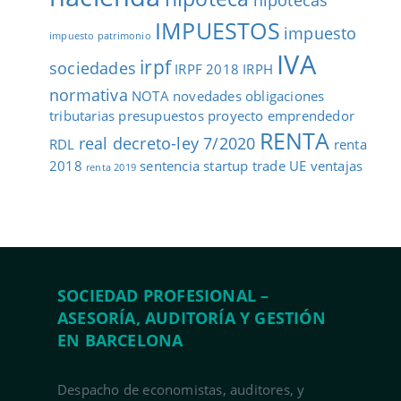
IMPUESTOS
impuesto
impuesto patrimonio
IVA
irpf
sociedades
IRPF 2018
IRPH
normativa
NOTA
novedades
obligaciones
tributarias
presupuestos
proyecto emprendedor
RENTA
real decreto-ley 7/2020
RDL
renta
2018
sentencia
startup
trade
UE
ventajas
renta 2019
SOCIEDAD PROFESIONAL –
ASESORÍA, AUDITORÍA Y GESTIÓN
EN BARCELONA
Despacho de economistas, auditores, y