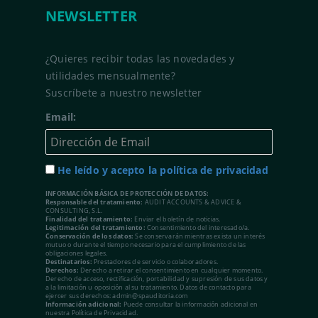
NEWSLETTER
¿Quieres recibir todas las novedades y
utilidades mensualmente?
Suscríbete a nuestro newsletter
Email:
He leído y acepto la política de privacidad
INFORMACIÓN BÁSICA DE PROTECCIÓN DE DATOS:
Responsable del tratamiento:
AUDIT ACCOUNTS & ADVICE &
CONSULTING, S.L.
Finalidad del tratamiento:
Enviar el boletín de noticias.
Legitimación del tratamiento:
Consentimiento del interesado/a.
Conservación de los datos:
Se conservarán mientras exista un interés
mutuo o durante el tiempo necesario para el cumplimiento de las
obligaciones legales.
Destinatarios:
Prestadores de servicio o colaboradores.
Derechos:
Derecho a retirar el consentimiento en cualquier momento.
Derecho de acceso, rectificación, portabilidad y supresión de sus datos y
a la limitación u oposición al su tratamiento. Datos de contacto para
ejercer sus derechos: admin@spauditoria.com
Información adicional:
Puede consultar la información adicional en
nuestra Política de Privacidad.