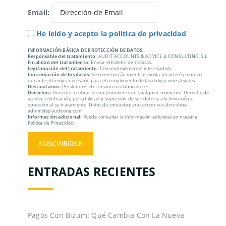
Email:
He leído y acepto la política de privacidad
INFORMACIÓN BÁSICA DE PROTECCIÓN DE DATOS:
Responsable del tratamiento:
AUDIT ACCOUNTS & ADVICE & CONSULTING, S.L.
Finalidad del tratamiento:
Enviar el boletín de noticias.
Legitimación del tratamiento:
Consentimiento del interesado/a.
Conservación de los datos:
Se conservarán mientras exista un interés mutuo o
durante el tiempo necesario para el cumplimiento de las obligaciones legales.
Destinatarios:
Prestadores de servicio o colaboradores.
Derechos:
Derecho a retirar el consentimiento en cualquier momento. Derecho de
acceso, rectificación, portabilidad y supresión de sus datos y a la limitación u
oposición al su tratamiento. Datos de contacto para ejercer sus derechos:
admin@spauditoria.com
Información adicional:
Puede consultar la información adicional en nuestra
Política de Privacidad.
ENTRADAS RECIENTES
Pagos Con Bizum: Qué Cambia Con La Nueva