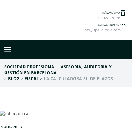
LLÁMANOS HOY
93 451 70 36
CONTÁCTANOS HOY
info@spauditoria.com
SOCIEDAD PROFESIONAL - ASESORÍA, AUDITORÍA Y
GESTIÓN EN BARCELONA
>
BLOG
>
FISCAL
>
LA CALCULADORA SII DE PLAZOS
26/06/2017