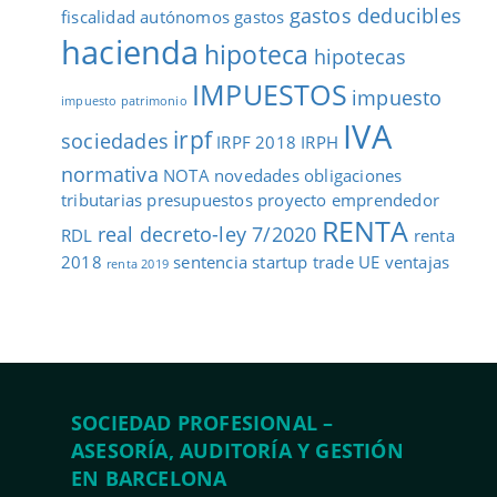
gastos deducibles
fiscalidad autónomos
gastos
hacienda
hipoteca
hipotecas
IMPUESTOS
impuesto
impuesto patrimonio
IVA
irpf
sociedades
IRPF 2018
IRPH
normativa
NOTA
novedades
obligaciones
tributarias
presupuestos
proyecto emprendedor
RENTA
real decreto-ley 7/2020
RDL
renta
2018
sentencia
startup
trade
UE
ventajas
renta 2019
SOCIEDAD PROFESIONAL –
ASESORÍA, AUDITORÍA Y GESTIÓN
EN BARCELONA