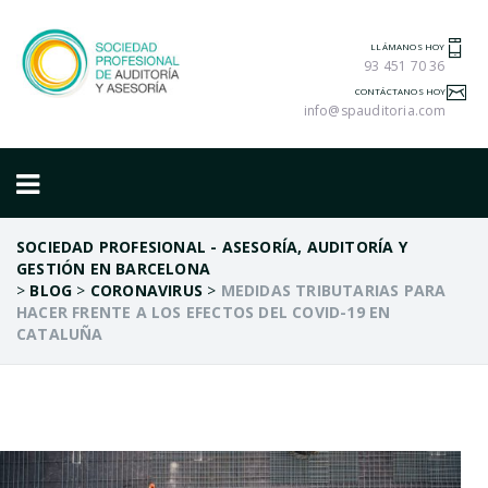
LLÁMANOS HOY
93 451 70 36
CONTÁCTANOS HOY
info@spauditoria.com
SOCIEDAD PROFESIONAL - ASESORÍA, AUDITORÍA Y
GESTIÓN EN BARCELONA
>
BLOG
>
CORONAVIRUS
>
MEDIDAS TRIBUTARIAS PARA
HACER FRENTE A LOS EFECTOS DEL COVID-19 EN
CATALUÑA