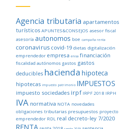
Agencia tributaria
apartamentos
turísticos
APUNTES&CONSEJOS
asesor fiscal
autonomos
asesoría
boe
campaña renta
coronavirus
covid-19
dietas
digitalización
empresa
financiación
emprendedor
enisa
gastos
fiscalidad autónomos
gastos
hacienda
hipoteca
deducibles
IMPUESTOS
hipotecas
impuesto patrimonio
irpf
impuesto sociedades
IRPF 2018
IRPH
IVA
normativa
NOTA
novedades
obligaciones tributarias
presupuestos
proyecto
real decreto-ley 7/2020
emprendedor
RDL
RENTA
renta 2018
sentencia
renta 2019