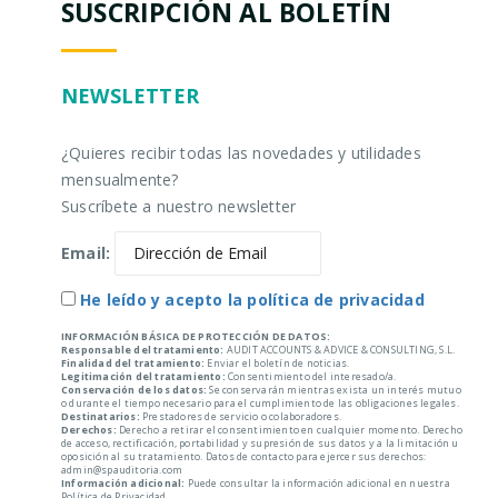
SUSCRIPCIÓN AL BOLETÍN
NEWSLETTER
¿Quieres recibir todas las novedades y utilidades
mensualmente?
Suscríbete a nuestro newsletter
Email:
He leído y acepto la política de privacidad
INFORMACIÓN BÁSICA DE PROTECCIÓN DE DATOS:
Responsable del tratamiento:
AUDIT ACCOUNTS & ADVICE & CONSULTING, S.L.
Finalidad del tratamiento:
Enviar el boletín de noticias.
Legitimación del tratamiento:
Consentimiento del interesado/a.
Conservación de los datos:
Se conservarán mientras exista un interés mutuo
o durante el tiempo necesario para el cumplimiento de las obligaciones legales.
Destinatarios:
Prestadores de servicio o colaboradores.
Derechos:
Derecho a retirar el consentimiento en cualquier momento. Derecho
de acceso, rectificación, portabilidad y supresión de sus datos y a la limitación u
oposición al su tratamiento. Datos de contacto para ejercer sus derechos:
admin@spauditoria.com
Información adicional:
Puede consultar la información adicional en nuestra
Política de Privacidad.