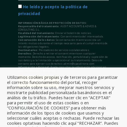
He leído y acepto la política de
privacidad
INFORMACIÓN BÁSICA DE PROTECCIÓN DE DATOS:
Responsable del tratamiento:
AUDIT ACCOUNTS & ADVICE &
CONSULTING, S.L.
Finalidad del tratamiento:
Enviar el boletín de noticias.
Legitimación del tratamiento:
Consentimiento del interesado/a.
Conservación de los datos:
Se conservarán mientras exista un
interés mutuo o durante el tiempo necesario para el cumplimiento de
las obligaciones legales.
Destinatarios:
Prestadores de servicio o colaboradores.
Derechos:
Derecho a retirar el consentimiento en cualquier
momento. Derecho de acceso, rectificación, portabilidad y supresión de
sus datos y a la limitación u oposición al su tratamiento. Datos de
contacto para ejercer sus derechos: admin@spauditoria.com
Información adicional:
Puede consultar la información adicional en
nuestra Política de Privacidad.
Utilizamos cookies propias y de terceros para garantizar
el correcto funcionamiento del portal, recoger
información sobre su uso, mejorar nuestros servicios y
mostrarte publicidad personalizada basándonos en el
análisis de tu tráfico. Puedes hacer clic en “ACEPTAR”
para permitir el uso de estas cookies o en
“CONFIGURACIÓN DE COOKIES” para obtener más
información de los tipos de cookies que usamos y
seleccionar cuáles aceptas o rechazas. Puede rechazar las
cookies optativas haciendo clic aquí “RECHAZAR”. Puedes