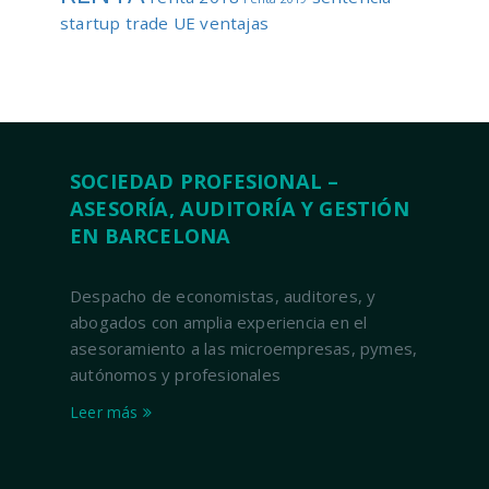
startup
trade
UE
ventajas
SOCIEDAD PROFESIONAL –
ASESORÍA, AUDITORÍA Y GESTIÓN
EN BARCELONA
Despacho de economistas, auditores, y
abogados con amplia experiencia en el
asesoramiento a las microempresas, pymes,
autónomos y profesionales
Leer más