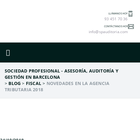
LLÁMANOS HOY
93 451 70 36
CONTÁCTANOS HOY
info@spauditoria.com
SOCIEDAD PROFESIONAL - ASESORÍA, AUDITORÍA Y
GESTIÓN EN BARCELONA
>
BLOG
>
FISCAL
>
NOVEDADES EN LA AGENCIA
TRIBUTARIA 2018