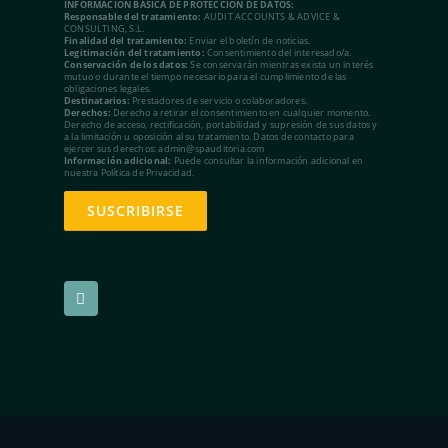
INFORMACIÓN BÁSICA DE PROTECCIÓN DE DATOS:
Responsable del tratamiento:
AUDIT ACCOUNTS & ADVICE &
CONSULTING, S.L.
Finalidad del tratamiento:
Enviar el boletín de noticias.
Legitimación del tratamiento:
Consentimiento del interesado/a.
Conservación de los datos:
Se conservarán mientras exista un interés
mutuo o durante el tiempo necesario para el cumplimiento de las
obligaciones legales.
Destinatarios:
Prestadores de servicio o colaboradores.
Derechos:
Derecho a retirar el consentimiento en cualquier momento.
Derecho de acceso, rectificación, portabilidad y supresión de sus datos y
a la limitación u oposición al su tratamiento. Datos de contacto para
ejercer sus derechos: admin@spauditoria.com
Información adicional:
Puede consultar la información adicional en
nuestra Política de Privacidad.