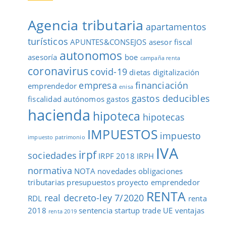
Agencia tributaria
apartamentos
turísticos
APUNTES&CONSEJOS
asesor fiscal
autonomos
asesoría
boe
campaña renta
coronavirus
covid-19
dietas
digitalización
empresa
financiación
emprendedor
enisa
gastos deducibles
fiscalidad autónomos
gastos
hacienda
hipoteca
hipotecas
IMPUESTOS
impuesto
impuesto patrimonio
IVA
irpf
sociedades
IRPF 2018
IRPH
normativa
NOTA
novedades
obligaciones
tributarias
presupuestos
proyecto emprendedor
RENTA
real decreto-ley 7/2020
RDL
renta
2018
sentencia
startup
trade
UE
ventajas
renta 2019