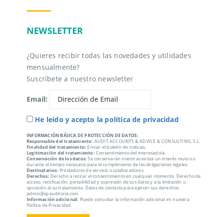
NEWSLETTER
¿Quieres recibir todas las novedades y utilidades
mensualmente?
Suscríbete a nuestro newsletter
Email:
He leído y acepto la política de privacidad
INFORMACIÓN BÁSICA DE PROTECCIÓN DE DATOS:
Responsable del tratamiento:
AUDIT ACCOUNTS & ADVICE & CONSULTING, S.L.
Finalidad del tratamiento:
Enviar el boletín de noticias.
Legitimación del tratamiento:
Consentimiento del interesado/a.
Conservación de los datos:
Se conservarán mientras exista un interés mutuo o
durante el tiempo necesario para el cumplimiento de las obligaciones legales.
Destinatarios:
Prestadores de servicio o colaboradores.
Derechos:
Derecho a retirar el consentimiento en cualquier momento. Derecho de
acceso, rectificación, portabilidad y supresión de sus datos y a la limitación u
oposición al su tratamiento. Datos de contacto para ejercer sus derechos:
admin@spauditoria.com
Información adicional:
Puede consultar la información adicional en nuestra
Política de Privacidad.