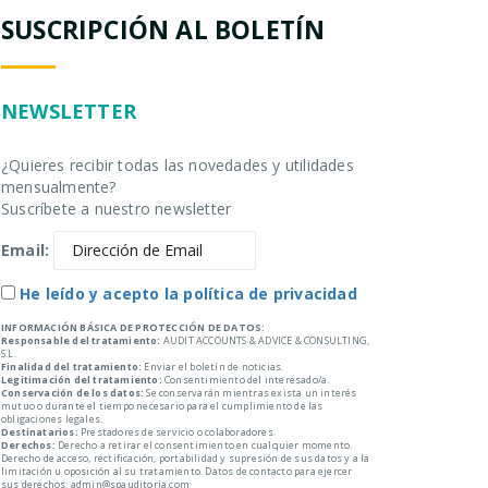
SUSCRIPCIÓN AL BOLETÍN
NEWSLETTER
¿Quieres recibir todas las novedades y utilidades
mensualmente?
Suscríbete a nuestro newsletter
Email:
He leído y acepto la política de privacidad
INFORMACIÓN BÁSICA DE PROTECCIÓN DE DATOS:
Responsable del tratamiento:
AUDIT ACCOUNTS & ADVICE & CONSULTING,
S.L.
Finalidad del tratamiento:
Enviar el boletín de noticias.
Legitimación del tratamiento:
Consentimiento del interesado/a.
Conservación de los datos:
Se conservarán mientras exista un interés
mutuo o durante el tiempo necesario para el cumplimiento de las
obligaciones legales.
Destinatarios:
Prestadores de servicio o colaboradores.
Derechos:
Derecho a retirar el consentimiento en cualquier momento.
Derecho de acceso, rectificación, portabilidad y supresión de sus datos y a la
limitación u oposición al su tratamiento. Datos de contacto para ejercer
sus derechos: admin@spauditoria.com