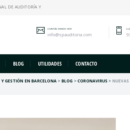
NAL DE AUDITORÍA Y
CONTÁCTANOS HOY
LL
info@spauditoria.com
9
BLOG
UTILIDADES
CONTACTO
A Y GESTIÓN EN BARCELONA
>
BLOG
>
CORONAVIRUS
>
NUEVAS