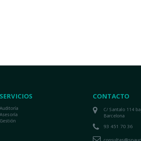
SERVICIOS
CONTACTO
Auditoría
C/ Santalo 114 b
Asesoría
Barcelona
Gestión
93 451 70 36
consultas@spaud