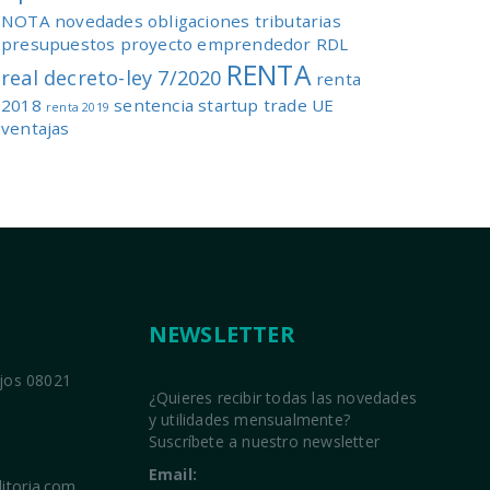
NOTA
novedades
obligaciones tributarias
presupuestos
proyecto emprendedor
RDL
RENTA
real decreto-ley 7/2020
renta
2018
sentencia
startup
trade
UE
renta 2019
ventajas
NEWSLETTER
ajos 08021
¿Quieres recibir todas las novedades
y utilidades mensualmente?
Suscríbete a nuestro newsletter
Email:
itoria.com