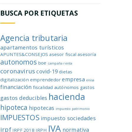
BUSCA POR ETIQUETAS
Agencia tributaria
apartamentos turísticos
APUNTES&CONSEJOS
asesor fiscal
asesoría
autonomos
boe
campaña renta
coronavirus
covid-19
dietas
empresa
digitalización
emprendedor
enisa
financiación
fiscalidad autónomos
gastos
hacienda
gastos deducibles
hipoteca
hipotecas
impuesto patrimonio
IMPUESTOS
impuesto sociedades
IVA
irpf
normativa
IRPF 2018
IRPH