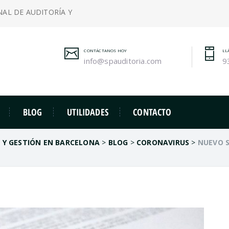
NAL DE AUDITORÍA Y
CONTÁCTANOS HOY
LL
info@spauditoria.com
9
BLOG
UTILIDADES
CONTACTO
A Y GESTIÓN EN BARCELONA
>
BLOG
>
CORONAVIRUS
>
NUEVO S