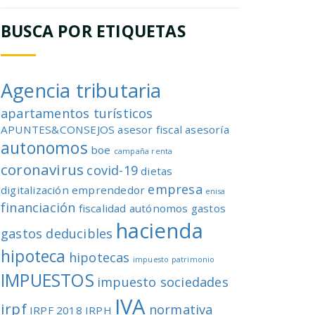
BUSCA POR ETIQUETAS
Agencia tributaria
apartamentos turísticos
APUNTES&CONSEJOS
asesor fiscal
asesoría
autonomos
boe
campaña renta
coronavirus
covid-19
dietas
empresa
digitalización
emprendedor
enisa
financiación
fiscalidad autónomos
gastos
hacienda
gastos deducibles
hipoteca
hipotecas
impuesto patrimonio
IMPUESTOS
impuesto sociedades
IVA
irpf
normativa
IRPF 2018
IRPH