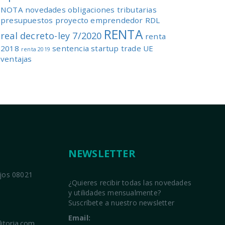
NOTA
novedades
obligaciones tributarias
presupuestos
proyecto emprendedor
RDL
RENTA
real decreto-ley 7/2020
renta
2018
sentencia
startup
trade
UE
renta 2019
ventajas
NEWSLETTER
ajos 08021
¿Quieres recibir todas las novedades
y utilidades mensualmente?
Suscríbete a nuestro newsletter
Email:
itoria.com