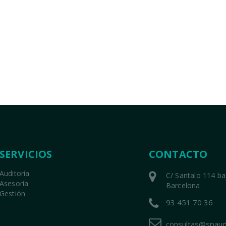
SERVICIOS
CONTACTO
Auditoría
C/ Santalo 114 b
Asesoría
Barcelona
Gestión
93 451 70 36
consultas@spaud