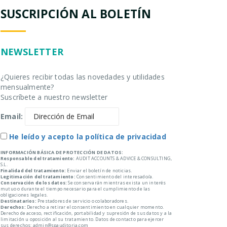
SUSCRIPCIÓN AL BOLETÍN
NEWSLETTER
¿Quieres recibir todas las novedades y utilidades
mensualmente?
Suscríbete a nuestro newsletter
Email:
He leído y acepto la política de privacidad
INFORMACIÓN BÁSICA DE PROTECCIÓN DE DATOS:
Responsable del tratamiento:
AUDIT ACCOUNTS & ADVICE & CONSULTING,
S.L.
Finalidad del tratamiento:
Enviar el boletín de noticias.
Legitimación del tratamiento:
Consentimiento del interesado/a.
Conservación de los datos:
Se conservarán mientras exista un interés
mutuo o durante el tiempo necesario para el cumplimiento de las
obligaciones legales.
Destinatarios:
Prestadores de servicio o colaboradores.
Derechos:
Derecho a retirar el consentimiento en cualquier momento.
Derecho de acceso, rectificación, portabilidad y supresión de sus datos y a la
limitación u oposición al su tratamiento. Datos de contacto para ejercer
sus derechos: admin@spauditoria.com