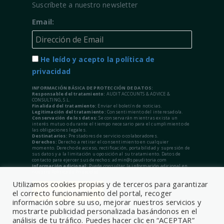
Suscríbete a nuestro newsletter
Email:
He leído y acepto la política de
privacidad
INFORMACIÓN BÁSICA DE PROTECCIÓN DE DATOS:
Responsable del tratamiento:
AUDIT ACCOUNTS & ADVICE &
CONSULTING, S.L.
Finalidad del tratamiento:
Enviar el boletín de noticias.
Legitimación del tratamiento:
Consentimiento del interesado/a.
Conservación de los datos:
Se conservarán mientras exista un
interés mutuo o durante el tiempo necesario para el cumplimiento de
las obligaciones legales.
Destinatarios:
Prestadores de servicio o colaboradores.
Derechos:
Derecho a retirar el consentimiento en cualquier
momento. Derecho de acceso, rectificación, portabilidad y supresión de
sus datos y a la limitación u oposición al su tratamiento. Datos de
contacto para ejercer sus derechos: admin@spauditoria.com
Información adicional:
Puede consultar la información adicional en
nuestra Política de Privacidad.
Utilizamos cookies propias y de terceros para garantizar
el correcto funcionamiento del portal, recoger
información sobre su uso, mejorar nuestros servicios y
mostrarte publicidad personalizada basándonos en el
análisis de tu tráfico. Puedes hacer clic en “ACEPTAR”