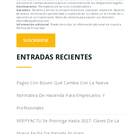
o durante el tiempo necesario para el cumplimiento de las obligaciones legales.
Destinatarios:
Prestadores de servicio o colaboradores.
Derechos:
Derecho a retirar el consentimiento en cualquier momento. Derecho
de acceso, rectificación, portabilidad y supresión de sus datos y a la limitación u
oposición al su tratamiento. Datos de contacto para ejercer sus derechos:
admin@spauditoria.com
Información adicional:
Puede consultar la información adicional en nuestra
Política de Privacidad.
ENTRADAS RECIENTES
Pagos Con Bizum: Qué Cambia Con La Nueva
Normativa De Hacienda Para Empresarios Y
Profesionales
VERI*FACTU Se Prorroga Hasta 2027: Claves De La
Nueva Fecha De Entrada En Vigor