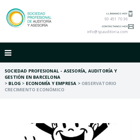
LLÁMANOS HOY
93 451 70 36
CONTÁCTANOS HOY
info@spauditoria.com
SOCIEDAD PROFESIONAL - ASESORÍA, AUDITORÍA Y
GESTIÓN EN BARCELONA
>
BLOG
>
ECONOMÍA Y EMPRESA
>
OBSERVATORIO
CRECIMIENTO ECONÓMICO