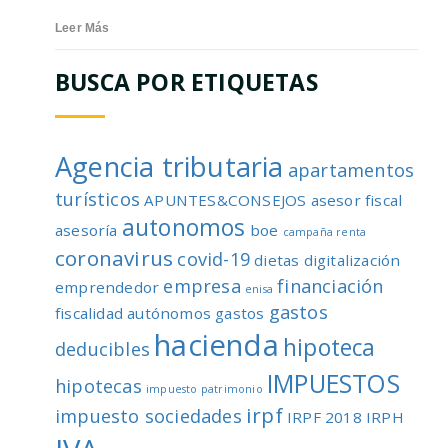
Leer Más
BUSCA POR ETIQUETAS
Agencia tributaria
apartamentos
turísticos
APUNTES&CONSEJOS
asesor fiscal
autonomos
asesoría
boe
campaña renta
coronavirus
covid-19
dietas
digitalización
empresa
financiación
emprendedor
enisa
gastos
fiscalidad autónomos
gastos
hacienda
hipoteca
deducibles
IMPUESTOS
hipotecas
impuesto patrimonio
irpf
impuesto sociedades
IRPF 2018
IRPH