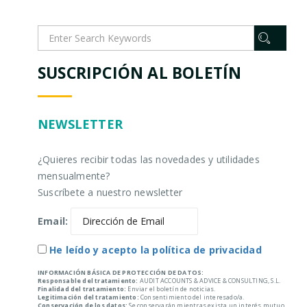
SUSCRIPCIÓN AL BOLETÍN
NEWSLETTER
¿Quieres recibir todas las novedades y utilidades
mensualmente?
Suscríbete a nuestro newsletter
Email:
He leído y acepto la política de privacidad
INFORMACIÓN BÁSICA DE PROTECCIÓN DE DATOS:
Responsable del tratamiento:
AUDIT ACCOUNTS & ADVICE & CONSULTING, S.L.
Finalidad del tratamiento:
Enviar el boletín de noticias.
Legitimación del tratamiento:
Consentimiento del interesado/a.
Conservación de los datos:
Se conservarán mientras exista un interés mutuo