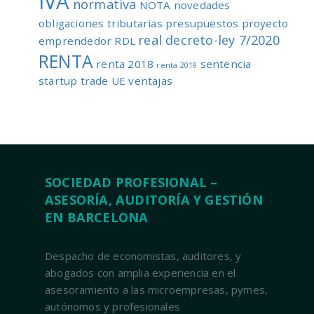
IVA
normativa
NOTA
novedades
obligaciones tributarias
presupuestos
proyecto
real decreto-ley 7/2020
emprendedor
RDL
RENTA
renta 2018
sentencia
renta 2019
startup
trade
UE
ventajas
SOCIEDAD PROFESIONAL –
ASESORÍA, AUDITORÍA Y GESTIÓN
EN BARCELONA
Despacho de economistas, auditores, y
abogados con amplia experiencia en el
asesoramiento a las microempresas, pymes,
autónomos y profesionales