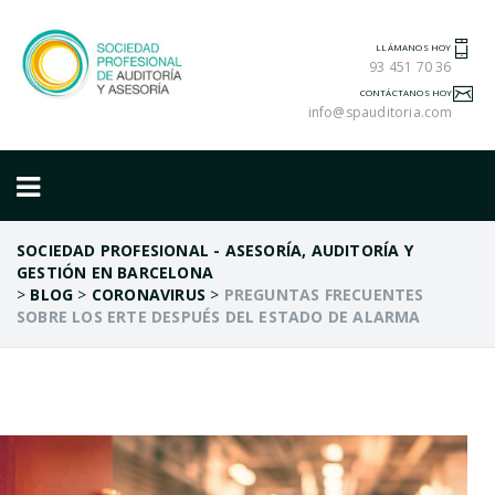
LLÁMANOS HOY
93 451 70 36
CONTÁCTANOS HOY
info@spauditoria.com
SOCIEDAD PROFESIONAL - ASESORÍA, AUDITORÍA Y
GESTIÓN EN BARCELONA
>
BLOG
>
CORONAVIRUS
>
PREGUNTAS FRECUENTES
SOBRE LOS ERTE DESPUÉS DEL ESTADO DE ALARMA