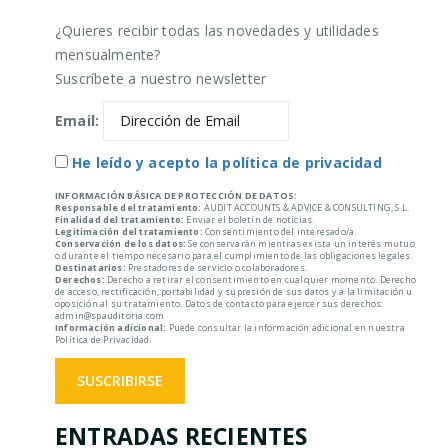
¿Quieres recibir todas las novedades y utilidades
mensualmente?
Suscríbete a nuestro newsletter
Email:
He leído y acepto la política de privacidad
INFORMACIÓN BÁSICA DE PROTECCIÓN DE DATOS:
Responsable del tratamiento:
AUDIT ACCOUNTS & ADVICE & CONSULTING, S.L.
Finalidad del tratamiento:
Enviar el boletín de noticias.
Legitimación del tratamiento:
Consentimiento del interesado/a.
Conservación de los datos:
Se conservarán mientras exista un interés mutuo
o durante el tiempo necesario para el cumplimiento de las obligaciones legales.
Destinatarios:
Prestadores de servicio o colaboradores.
Derechos:
Derecho a retirar el consentimiento en cualquier momento. Derecho
de acceso, rectificación, portabilidad y supresión de sus datos y a la limitación u
oposición al su tratamiento. Datos de contacto para ejercer sus derechos:
admin@spauditoria.com
Información adicional:
Puede consultar la información adicional en nuestra
Política de Privacidad.
ENTRADAS RECIENTES