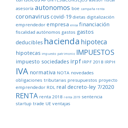
autonomos
asesoría
boe
campaña renta
coronavirus
covid-19
dietas
digitalización
empresa
financiación
emprendedor
enisa
gastos
fiscalidad autónomos
gastos
hacienda
hipoteca
deducibles
IMPUESTOS
hipotecas
impuesto patrimonio
irpf
impuesto sociedades
IRPF 2018
IRPH
IVA
normativa
NOTA
novedades
obligaciones tributarias
presupuestos
proyecto
real decreto-ley 7/2020
emprendedor
RDL
RENTA
renta 2018
sentencia
renta 2019
startup
trade
UE
ventajas