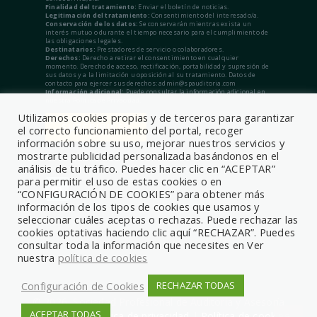
Finalidad del tratamiento:
Enviar el boletín de noticias.
Legitimación del tratamiento:
Consentimiento del interesado/a.
Conservación de los datos:
Se conservarán mientras exista un
interés mutuo o durante el tiempo necesario para el cumplimiento de
las obligaciones legales.
Destinatarios:
Prestadores de servicio o colaboradores.
Derechos:
Derecho a retirar el consentimiento en cualquier
momento. Derecho de acceso, rectificación, portabilidad y supresión de
sus datos y a la limitación u oposición al su tratamiento. Datos de
contacto para ejercer sus derechos: admin@spauditoria.com
Información adicional:
Puede consultar la información adicional en
nuestra Política de Privacidad.
Utilizamos cookies propias y de terceros para garantizar
el correcto funcionamiento del portal, recoger
información sobre su uso, mejorar nuestros servicios y
mostrarte publicidad personalizada basándonos en el
análisis de tu tráfico. Puedes hacer clic en “ACEPTAR”
para permitir el uso de estas cookies o en
“CONFIGURACIÓN DE COOKIES” para obtener más
información de los tipos de cookies que usamos y
seleccionar cuáles aceptas o rechazas. Puede rechazar las
cookies optativas haciendo clic aquí “RECHAZAR”. Puedes
consultar toda la información que necesites en Ver
nuestra
política de cookies
Configuración de Cookies
RECHAZAR TODAS
© 2026, Sociedad Profesional de Auditoría y Asesoría
ACEPTAR TODAS
Aviso legal
|
Política de privacidad
|
Política de cookies