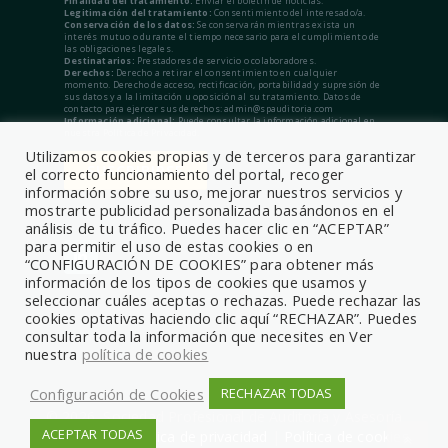
Finalidad del tratamiento:
Enviar el boletín de noticias.
Legitimación del tratamiento:
Consentimiento del interesado/a.
Conservación de los datos:
Se conservarán mientras exista un
interés mutuo o durante el tiempo necesario para el cumplimiento de
las obligaciones legales.
Destinatarios:
Prestadores de servicio o colaboradores.
Derechos:
Derecho a retirar el consentimiento en cualquier
momento. Derecho de acceso, rectificación, portabilidad y supresión de
sus datos y a la limitación u oposición al su tratamiento. Datos de
contacto para ejercer sus derechos: admin@spauditoria.com
Información adicional:
Puede consultar la información adicional en
nuestra Política de Privacidad.
Utilizamos cookies propias y de terceros para garantizar
el correcto funcionamiento del portal, recoger
información sobre su uso, mejorar nuestros servicios y
mostrarte publicidad personalizada basándonos en el
análisis de tu tráfico. Puedes hacer clic en “ACEPTAR”
para permitir el uso de estas cookies o en
“CONFIGURACIÓN DE COOKIES” para obtener más
información de los tipos de cookies que usamos y
seleccionar cuáles aceptas o rechazas. Puede rechazar las
cookies optativas haciendo clic aquí “RECHAZAR”. Puedes
consultar toda la información que necesites en Ver
nuestra
política de cookies
Configuración de Cookies
RECHAZAR TODAS
© 2026, Sociedad Profesional de Auditoría y Asesoría
ACEPTAR TODAS
Aviso legal
|
Política de privacidad
|
Política de cookies