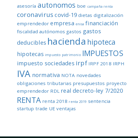
autonomos
asesoría
boe
campaña renta
coronavirus
covid-19
dietas
digitalización
empresa
financiación
emprendedor
enisa
gastos
fiscalidad autónomos
gastos
hacienda
hipoteca
deducibles
IMPUESTOS
hipotecas
impuesto patrimonio
irpf
impuesto sociedades
IRPF 2018
IRPH
IVA
normativa
NOTA
novedades
obligaciones tributarias
presupuestos
proyecto
real decreto-ley 7/2020
emprendedor
RDL
RENTA
renta 2018
sentencia
renta 2019
startup
trade
UE
ventajas