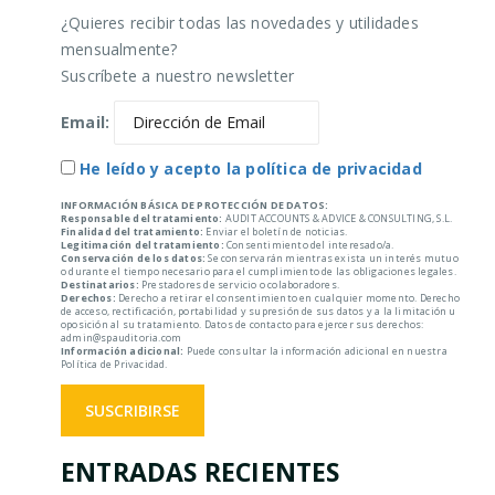
¿Quieres recibir todas las novedades y utilidades
mensualmente?
Suscríbete a nuestro newsletter
Email:
He leído y acepto la política de privacidad
INFORMACIÓN BÁSICA DE PROTECCIÓN DE DATOS:
Responsable del tratamiento:
AUDIT ACCOUNTS & ADVICE & CONSULTING, S.L.
Finalidad del tratamiento:
Enviar el boletín de noticias.
Legitimación del tratamiento:
Consentimiento del interesado/a.
Conservación de los datos:
Se conservarán mientras exista un interés mutuo
o durante el tiempo necesario para el cumplimiento de las obligaciones legales.
Destinatarios:
Prestadores de servicio o colaboradores.
Derechos:
Derecho a retirar el consentimiento en cualquier momento. Derecho
de acceso, rectificación, portabilidad y supresión de sus datos y a la limitación u
oposición al su tratamiento. Datos de contacto para ejercer sus derechos:
admin@spauditoria.com
Información adicional:
Puede consultar la información adicional en nuestra
Política de Privacidad.
ENTRADAS RECIENTES