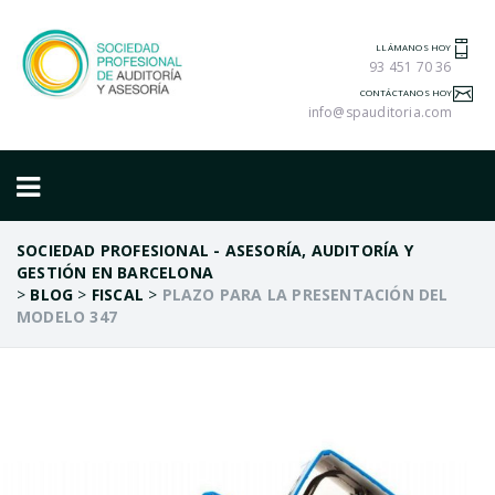
LLÁMANOS HOY
93 451 70 36
CONTÁCTANOS HOY
info@spauditoria.com
SOCIEDAD PROFESIONAL - ASESORÍA, AUDITORÍA Y
GESTIÓN EN BARCELONA
>
BLOG
>
FISCAL
>
PLAZO PARA LA PRESENTACIÓN DEL
MODELO 347