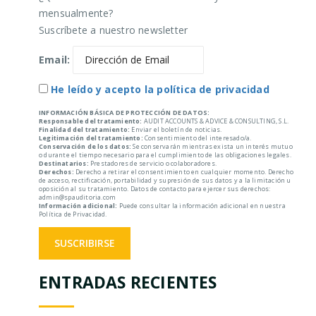
mensualmente?
Suscríbete a nuestro newsletter
Email:
He leído y acepto la política de privacidad
INFORMACIÓN BÁSICA DE PROTECCIÓN DE DATOS:
Responsable del tratamiento:
AUDIT ACCOUNTS & ADVICE & CONSULTING, S.L.
Finalidad del tratamiento:
Enviar el boletín de noticias.
Legitimación del tratamiento:
Consentimiento del interesado/a.
Conservación de los datos:
Se conservarán mientras exista un interés mutuo
o durante el tiempo necesario para el cumplimiento de las obligaciones legales.
Destinatarios:
Prestadores de servicio o colaboradores.
Derechos:
Derecho a retirar el consentimiento en cualquier momento. Derecho
de acceso, rectificación, portabilidad y supresión de sus datos y a la limitación u
oposición al su tratamiento. Datos de contacto para ejercer sus derechos:
admin@spauditoria.com
Información adicional:
Puede consultar la información adicional en nuestra
Política de Privacidad.
ENTRADAS RECIENTES