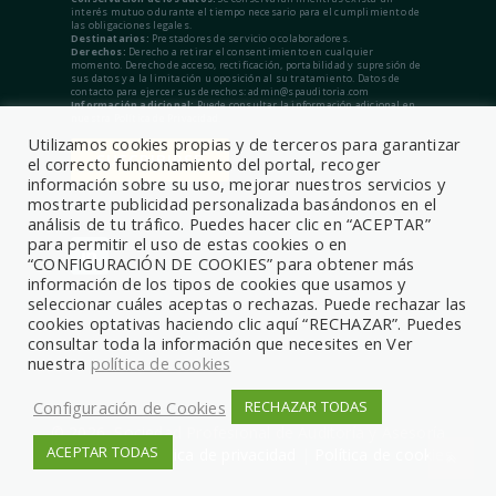
interés mutuo o durante el tiempo necesario para el cumplimiento de
las obligaciones legales.
Destinatarios:
Prestadores de servicio o colaboradores.
Derechos:
Derecho a retirar el consentimiento en cualquier
momento. Derecho de acceso, rectificación, portabilidad y supresión de
sus datos y a la limitación u oposición al su tratamiento. Datos de
contacto para ejercer sus derechos: admin@spauditoria.com
Información adicional:
Puede consultar la información adicional en
nuestra Política de Privacidad.
Utilizamos cookies propias y de terceros para garantizar
el correcto funcionamiento del portal, recoger
información sobre su uso, mejorar nuestros servicios y
mostrarte publicidad personalizada basándonos en el
análisis de tu tráfico. Puedes hacer clic en “ACEPTAR”
para permitir el uso de estas cookies o en
“CONFIGURACIÓN DE COOKIES” para obtener más
información de los tipos de cookies que usamos y
seleccionar cuáles aceptas o rechazas. Puede rechazar las
cookies optativas haciendo clic aquí “RECHAZAR”. Puedes
consultar toda la información que necesites en Ver
nuestra
política de cookies
Configuración de Cookies
RECHAZAR TODAS
© 2026, Sociedad Profesional de Auditoría y Asesoría
ACEPTAR TODAS
Aviso legal
|
Política de privacidad
|
Política de cookies