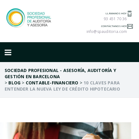
LLÁMANOS HOY
93 451 70 36
CONTÁCTANOS HOY
info@spauditoria.com
SOCIEDAD PROFESIONAL - ASESORÍA, AUDITORÍA Y
GESTIÓN EN BARCELONA
>
BLOG
>
CONTABLE-FINANCIERO
>
10 CLAVES PARA
ENTENDER LA NUEVA LEY DE CRÉDITO HIPOTECARIO