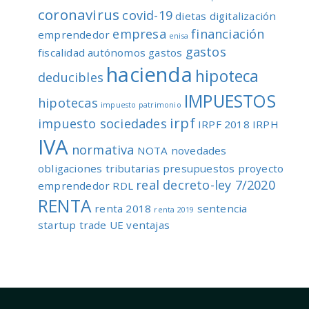
coronavirus
covid-19
dietas
digitalización
empresa
financiación
emprendedor
enisa
gastos
fiscalidad autónomos
gastos
hacienda
hipoteca
deducibles
IMPUESTOS
hipotecas
impuesto patrimonio
irpf
impuesto sociedades
IRPF 2018
IRPH
IVA
normativa
NOTA
novedades
obligaciones tributarias
presupuestos
proyecto
real decreto-ley 7/2020
emprendedor
RDL
RENTA
renta 2018
sentencia
renta 2019
startup
trade
UE
ventajas