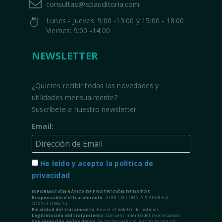
consultas@spauditoria.com
Lunes - Jueves: 9:00 -13:00 y 15:00 - 18:00
Viernes: 9:00 -14:00
NEWSLETTER
¿Quieres recibir todas las novedades y
utilidades mensualmente?
Suscríbete a nuestro newsletter
Email:
He leído y acepto la política de
privacidad
INFORMACIÓN BÁSICA DE PROTECCIÓN DE DATOS:
Responsable del tratamiento:
AUDIT ACCOUNTS & ADVICE &
CONSULTING, S.L.
Finalidad del tratamiento:
Enviar el boletín de noticias.
Legitimación del tratamiento:
Consentimiento del interesado/a.
Conservación de los datos:
Se conservarán mientras exista un