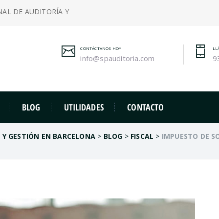
NAL DE AUDITORÍA Y
CONTÁCTANOS HOY
LL
info@spauditoria.com
9
BLOG
UTILIDADES
CONTACTO
A Y GESTIÓN EN BARCELONA
>
BLOG
>
FISCAL
>
IMPUESTO DE S