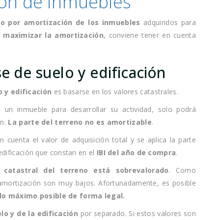
ión de inmuebles
to por amortización de los inmuebles
adquiridos para
í maximizar la amortización
, conviene tener en cuenta
e de suelo y edificación
 y edificación
es basarse en los valores catastrales.
un inmueble para desarrollar su actividad, solo podrá
ón.
La parte del terreno no es amortizable
.
 cuenta el valor de adquisición total y se aplica la parte
 edificación que constan en el
IBI del año de compra
.
r catastral del terreno está sobrevalorado
. Como
u amortización son muy bajos. Afortunadamente, es posible
 lo máximo posible de forma legal.
elo y de la edificación
por separado. Si estos valores son