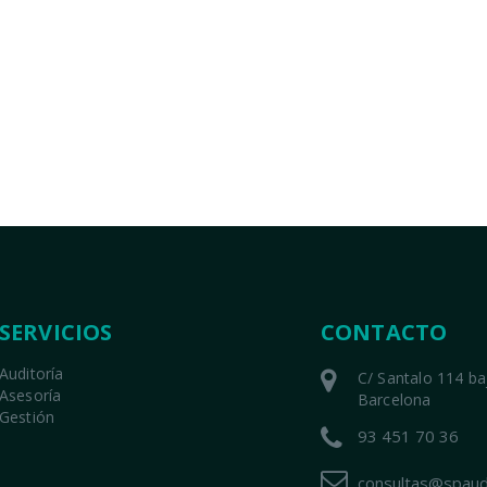
SERVICIOS
CONTACTO
Auditoría
C/ Santalo 114 b
Asesoría
Barcelona
Gestión
93 451 70 36
consultas@spaud