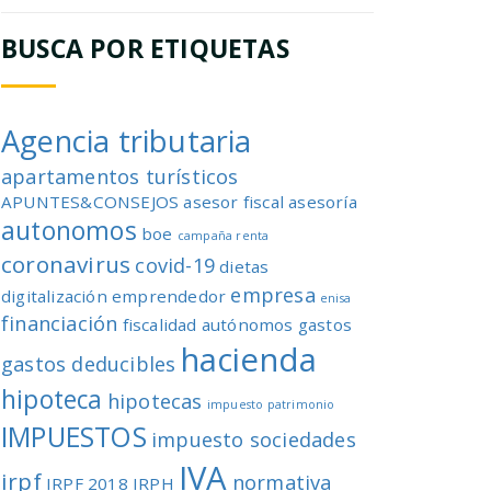
BUSCA POR ETIQUETAS
Agencia tributaria
apartamentos turísticos
APUNTES&CONSEJOS
asesor fiscal
asesoría
autonomos
boe
campaña renta
coronavirus
covid-19
dietas
empresa
digitalización
emprendedor
enisa
financiación
fiscalidad autónomos
gastos
hacienda
gastos deducibles
hipoteca
hipotecas
impuesto patrimonio
IMPUESTOS
impuesto sociedades
IVA
irpf
normativa
IRPF 2018
IRPH