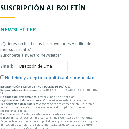
SUSCRIPCIÓN AL BOLETÍN
NEWSLETTER
¿Quieres recibir todas las novedades y utilidades
mensualmente?
Suscríbete a nuestro newsletter
Email:
He leído y acepto la política de privacidad
INFORMACIÓN BÁSICA DE PROTECCIÓN DE DATOS:
Responsable del tratamiento:
AUDIT ACCOUNTS & ADVICE & CONSULTING,
S.L.
Finalidad del tratamiento:
Enviar el boletín de noticias.
Legitimación del tratamiento:
Consentimiento del interesado/a.
Conservación de los datos:
Se conservarán mientras exista un interés
mutuo o durante el tiempo necesario para el cumplimiento de las
obligaciones legales.
Destinatarios:
Prestadores de servicio o colaboradores.
Derechos:
Derecho a retirar el consentimiento en cualquier momento.
Derecho de acceso, rectificación, portabilidad y supresión de sus datos y a la
limitación u oposición al su tratamiento. Datos de contacto para ejercer
sus derechos: admin@spauditoria.com