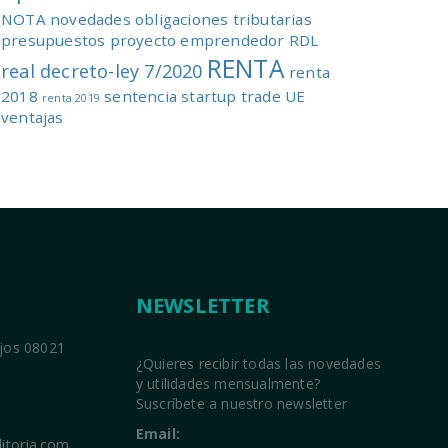
NOTA
novedades
obligaciones tributarias
presupuestos
proyecto emprendedor
RDL
RENTA
real decreto-ley 7/2020
renta
2018
sentencia
startup
trade
UE
renta 2019
ventajas
NEWSLETTER
ajos 08021
¿Quieres recibir todas las novedades
y utilidades mensualmente?
Suscríbete a nuestro newsletter
Email:
itoria.com