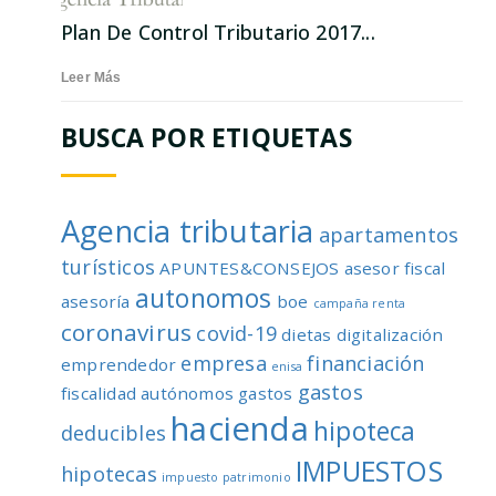
Plan De Control Tributario 2017...
Leer Más
BUSCA POR ETIQUETAS
Agencia tributaria
apartamentos
turísticos
APUNTES&CONSEJOS
asesor fiscal
autonomos
asesoría
boe
campaña renta
coronavirus
covid-19
dietas
digitalización
empresa
financiación
emprendedor
enisa
gastos
fiscalidad autónomos
gastos
hacienda
hipoteca
deducibles
IMPUESTOS
hipotecas
impuesto patrimonio