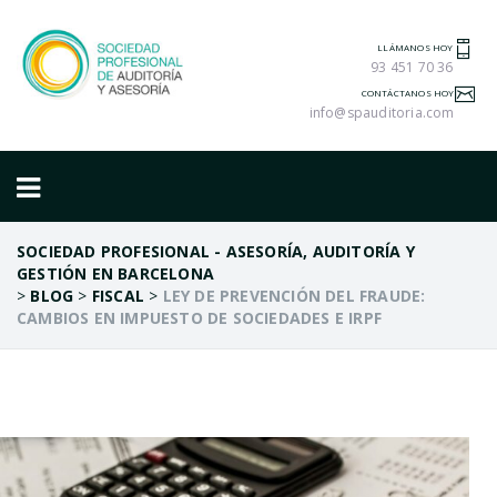
LLÁMANOS HOY
93 451 70 36
CONTÁCTANOS HOY
info@spauditoria.com
SOCIEDAD PROFESIONAL - ASESORÍA, AUDITORÍA Y
GESTIÓN EN BARCELONA
>
BLOG
>
FISCAL
>
LEY DE PREVENCIÓN DEL FRAUDE:
CAMBIOS EN IMPUESTO DE SOCIEDADES E IRPF