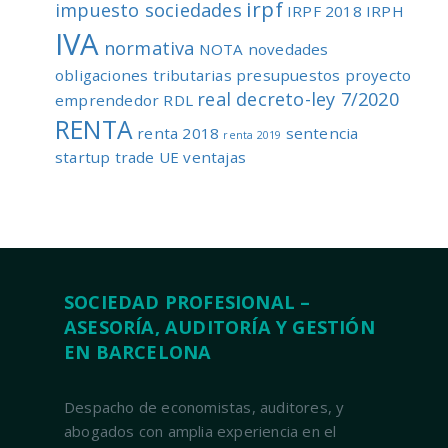
irpf
impuesto sociedades
IRPF 2018
IRPH
IVA
normativa
NOTA
novedades
obligaciones tributarias
presupuestos
proyecto
real decreto-ley 7/2020
emprendedor
RDL
RENTA
renta 2018
sentencia
renta 2019
startup
trade
UE
ventajas
SOCIEDAD PROFESIONAL –
ASESORÍA, AUDITORÍA Y GESTIÓN
EN BARCELONA
Despacho de economistas, auditores, y
abogados con amplia experiencia en el