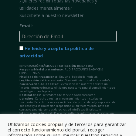
¿Quieres recibir todas las novedades y
utilidades mensualmente?
Suscríbete a nuestro newsletter
Email:
He leído y acepto la política de
privacidad
INFORMACIÓN BÁSICA DE PROTECCIÓN DE DATOS:
Responsable del tratamiento:
AUDIT ACCOUNTS & ADVICE &
CONSULTING, S.L.
Finalidad del tratamiento:
Enviar el boletín de noticias.
Legitimación del tratamiento:
Consentimiento del interesado/a.
Conservación de los datos:
Se conservarán mientras exista un
interés mutuo o durante el tiempo necesario para el cumplimiento de
las obligaciones legales.
Destinatarios:
Prestadores de servicio o colaboradores.
Derechos:
Derecho a retirar el consentimiento en cualquier
momento. Derecho de acceso, rectificación, portabilidad y supresión de
sus datos y a la limitación u oposición al su tratamiento. Datos de
contacto para ejercer sus derechos: admin@spauditoria.com
Información adicional:
Puede consultar la información adicional en
nuestra Política de Privacidad.
Utilizamos cookies propias y de terceros para garantizar
el correcto funcionamiento del portal, recoger
información sobre su uso, mejorar nuestros servicios y