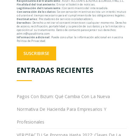
Responsable del tratamiento:
AUDIT ACCOUNTS & ADVICE & CONSULTING, S.L.
Finalidad del tratamiento:
Enviar el boletín de noticias.
Legitimación del tratamiento:
Consentimiento del interesado/a.
Conservación de los datos:
Se conservarán mientras exista un interés mutuo
o durante el tiempo necesario para el cumplimiento de las obligaciones legales.
Destinatarios:
Prestadores de servicio o colaboradores.
Derechos:
Derecho a retirar el consentimiento en cualquier momento. Derecho
de acceso, rectificación, portabilidad y supresión de sus datos y a la limitación u
oposición al su tratamiento. Datos de contacto para ejercer sus derechos:
admin@spauditoria.com
Información adicional:
Puede consultar la información adicional en nuestra
Política de Privacidad.
ENTRADAS RECIENTES
Pagos Con Bizum: Qué Cambia Con La Nueva
Normativa De Hacienda Para Empresarios Y
Profesionales
VERI*FACTU Se Prorroga Hasta 2027: Claves De La