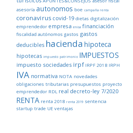
turísticos
APUNTES&CONSEJOS
asesor fiscal
autonomos
asesoría
boe
campaña renta
coronavirus
covid-19
dietas
digitalización
empresa
financiación
emprendedor
enisa
gastos
fiscalidad autónomos
gastos
hacienda
hipoteca
deducibles
IMPUESTOS
hipotecas
impuesto patrimonio
irpf
impuesto sociedades
IRPF 2018
IRPH
IVA
normativa
NOTA
novedades
obligaciones tributarias
presupuestos
proyecto
real decreto-ley 7/2020
emprendedor
RDL
RENTA
renta 2018
sentencia
renta 2019
startup
trade
UE
ventajas