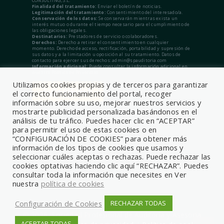
CONSULTING, S.L.
Finalidad del tratamiento:
Enviar el boletín de noticias.
Legitimación del tratamiento:
Consentimiento del interesado/a.
Conservación de los datos:
Se conservarán mientras exista un
interés mutuo o durante el tiempo necesario para el cumplimiento de
las obligaciones legales.
Destinatarios:
Prestadores de servicio o colaboradores.
Derechos:
Derecho a retirar el consentimiento en cualquier
momento. Derecho de acceso, rectificación, portabilidad y supresión de
sus datos y a la limitación u oposición al su tratamiento. Datos de
contacto para ejercer sus derechos: admin@spauditoria.com
Información adicional:
Puede consultar la información adicional en
nuestra Política de Privacidad.
Utilizamos cookies propias y de terceros para garantizar
el correcto funcionamiento del portal, recoger
información sobre su uso, mejorar nuestros servicios y
mostrarte publicidad personalizada basándonos en el
análisis de tu tráfico. Puedes hacer clic en “ACEPTAR”
para permitir el uso de estas cookies o en
“CONFIGURACIÓN DE COOKIES” para obtener más
información de los tipos de cookies que usamos y
seleccionar cuáles aceptas o rechazas. Puede rechazar las
cookies optativas haciendo clic aquí “RECHAZAR”. Puedes
consultar toda la información que necesites en Ver
nuestra
política de cookies
Configuración de Cookies
RECHAZAR TODAS
© 2026, Sociedad Profesional de Auditoría y Asesoría
ACEPTAR TODAS