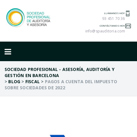
LLÁMANOS HOY
93 451 70 36
CONTÁCTANOS HOY
info@spauditoria.com
SOCIEDAD PROFESIONAL - ASESORÍA, AUDITORÍA Y
GESTIÓN EN BARCELONA
>
BLOG
>
FISCAL
>
PAGOS A CUENTA DEL IMPUESTO
SOBRE SOCIEDADES DE 2022