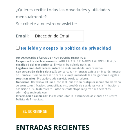
¿Quieres recibir todas las novedades y utilidades
mensualmente?
Suscríbete a nuestro newsletter
Email:
He leído y acepto la política de privacidad
INFORMACIÓN BÁSICA DE PROTECCIÓN DE DATOS:
Responsable del tratamiento:
AUDIT ACCOUNTS & ADVICE & CONSULTING, S.L.
Finalidad del tratamiento:
Enviar el boletín de noticias.
Legitimación del tratamiento:
Consentimiento del interesado/a.
Conservación de los datos:
Se conservarán mientras exista un interés mutuo
o durante el tiempo necesario para el cumplimiento de las obligaciones legales.
Destinatarios:
Prestadores de servicio o colaboradores.
Derechos:
Derecho a retirar el consentimiento en cualquier momento. Derecho
de acceso, rectificación, portabilidad y supresión de sus datos y a la limitación u
oposición al su tratamiento. Datos de contacto para ejercer sus derechos:
admin@spauditoria.com
Información adicional:
Puede consultar la información adicional en nuestra
Política de Privacidad.
ENTRADAS RECIENTES