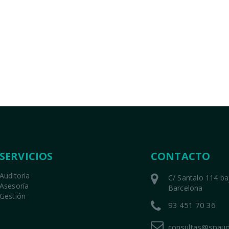
SERVICIOS
CONTACTO
Auditoría
C/ Santalo 114 b
Asesoría
Barcelona
Gestión
93 451 70 36
consultas@spaud