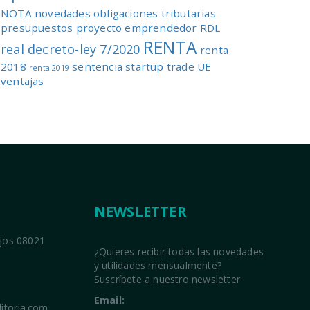
NOTA
novedades
obligaciones tributarias
presupuestos
proyecto emprendedor
RDL
RENTA
real decreto-ley 7/2020
renta
2018
sentencia
startup
trade
UE
renta 2019
ventajas
NEWSLETTER
ajos 08021
¿Quieres recibir todas las novedades
y utilidades mensualmente?
Suscríbete a nuestro newsletter
Email:
itoria.com