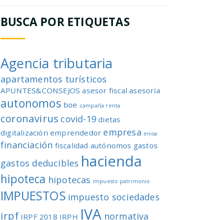
BUSCA POR ETIQUETAS
Agencia tributaria
apartamentos turísticos
APUNTES&CONSEJOS
asesor fiscal
asesoría
autonomos
boe
campaña renta
coronavirus
covid-19
dietas
empresa
digitalización
emprendedor
enisa
financiación
fiscalidad autónomos
gastos
hacienda
gastos deducibles
hipoteca
hipotecas
impuesto patrimonio
IMPUESTOS
impuesto sociedades
IVA
irpf
normativa
IRPF 2018
IRPH