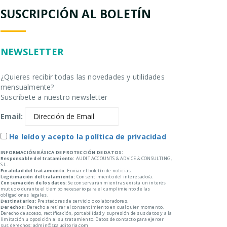
SUSCRIPCIÓN AL BOLETÍN
NEWSLETTER
¿Quieres recibir todas las novedades y utilidades
mensualmente?
Suscríbete a nuestro newsletter
Email:
He leído y acepto la política de privacidad
INFORMACIÓN BÁSICA DE PROTECCIÓN DE DATOS:
Responsable del tratamiento:
AUDIT ACCOUNTS & ADVICE & CONSULTING,
S.L.
Finalidad del tratamiento:
Enviar el boletín de noticias.
Legitimación del tratamiento:
Consentimiento del interesado/a.
Conservación de los datos:
Se conservarán mientras exista un interés
mutuo o durante el tiempo necesario para el cumplimiento de las
obligaciones legales.
Destinatarios:
Prestadores de servicio o colaboradores.
Derechos:
Derecho a retirar el consentimiento en cualquier momento.
Derecho de acceso, rectificación, portabilidad y supresión de sus datos y a la
limitación u oposición al su tratamiento. Datos de contacto para ejercer
sus derechos: admin@spauditoria.com