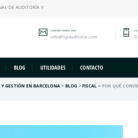
NAL DE AUDITORÍA Y
CONTÁCTANOS HOY
LL
info@spauditoria.com
9
BLOG
UTILIDADES
CONTACTO
A Y GESTIÓN EN BARCELONA
>
BLOG
>
FISCAL
>
POR QUÉ CONVIE