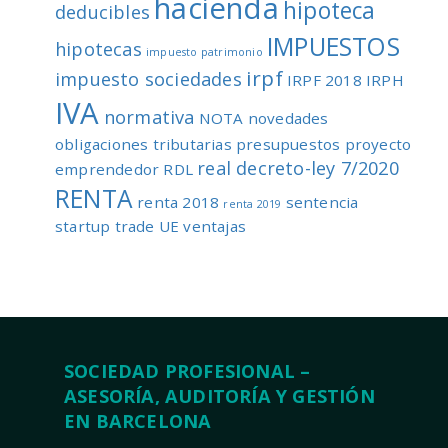
hacienda
hipoteca
deducibles
IMPUESTOS
hipotecas
impuesto patrimonio
irpf
impuesto sociedades
IRPF 2018
IRPH
IVA
normativa
NOTA
novedades
obligaciones tributarias
presupuestos
proyecto
real decreto-ley 7/2020
emprendedor
RDL
RENTA
renta 2018
sentencia
renta 2019
startup
trade
UE
ventajas
SOCIEDAD PROFESIONAL –
ASESORÍA, AUDITORÍA Y GESTIÓN
EN BARCELONA