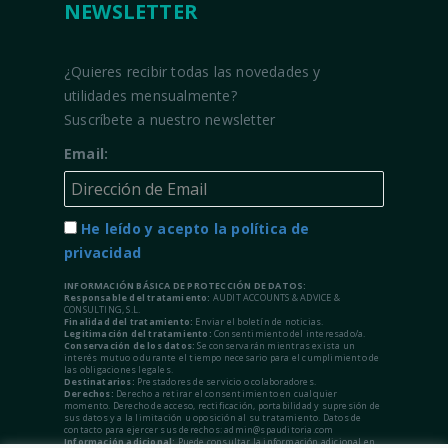
NEWSLETTER
¿Quieres recibir todas las novedades y
utilidades mensualmente?
Suscríbete a nuestro newsletter
Email:
He leído y acepto la política de
privacidad
INFORMACIÓN BÁSICA DE PROTECCIÓN DE DATOS:
Responsable del tratamiento:
AUDIT ACCOUNTS & ADVICE &
CONSULTING, S.L.
Finalidad del tratamiento:
Enviar el boletín de noticias.
Legitimación del tratamiento:
Consentimiento del interesado/a.
Conservación de los datos:
Se conservarán mientras exista un
interés mutuo o durante el tiempo necesario para el cumplimiento de
las obligaciones legales.
Destinatarios:
Prestadores de servicio o colaboradores.
Derechos:
Derecho a retirar el consentimiento en cualquier
momento. Derecho de acceso, rectificación, portabilidad y supresión de
sus datos y a la limitación u oposición al su tratamiento. Datos de
contacto para ejercer sus derechos: admin@spauditoria.com
Información adicional:
Puede consultar la información adicional en