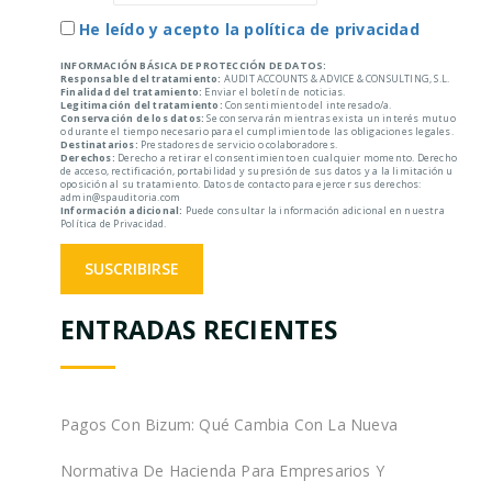
He leído y acepto la política de privacidad
INFORMACIÓN BÁSICA DE PROTECCIÓN DE DATOS:
Responsable del tratamiento:
AUDIT ACCOUNTS & ADVICE & CONSULTING, S.L.
Finalidad del tratamiento:
Enviar el boletín de noticias.
Legitimación del tratamiento:
Consentimiento del interesado/a.
Conservación de los datos:
Se conservarán mientras exista un interés mutuo
o durante el tiempo necesario para el cumplimiento de las obligaciones legales.
Destinatarios:
Prestadores de servicio o colaboradores.
Derechos:
Derecho a retirar el consentimiento en cualquier momento. Derecho
de acceso, rectificación, portabilidad y supresión de sus datos y a la limitación u
oposición al su tratamiento. Datos de contacto para ejercer sus derechos:
admin@spauditoria.com
Información adicional:
Puede consultar la información adicional en nuestra
Política de Privacidad.
ENTRADAS RECIENTES
Pagos Con Bizum: Qué Cambia Con La Nueva
Normativa De Hacienda Para Empresarios Y