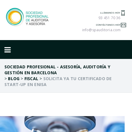
LLÁMANOS HOY
93 451 70 36
CONTÁCTANOS HOY
info@spauditoria.com
SOCIEDAD PROFESIONAL - ASESORÍA, AUDITORÍA Y
GESTIÓN EN BARCELONA
>
BLOG
>
FISCAL
>
SOLICITA YA TU CERTIFICADO DE
START-UP EN ENISA