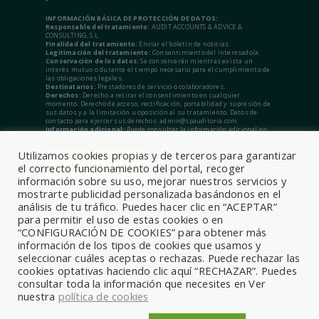
INFORMACIÓN BÁSICA DE PROTECCIÓN DE DATOS:
Responsable del tratamiento:
AUDIT ACCOUNTS & ADVICE &
CONSULTING, S.L.
Finalidad del tratamiento:
Enviar el boletín de noticias.
Legitimación del tratamiento:
Consentimiento del interesado/a.
Conservación de los datos:
Se conservarán mientras exista un
interés mutuo o durante el tiempo necesario para el cumplimiento de
las obligaciones legales.
Destinatarios:
Prestadores de servicio o colaboradores.
Derechos:
Derecho a retirar el consentimiento en cualquier
momento. Derecho de acceso, rectificación, portabilidad y supresión de
sus datos y a la limitación u oposición al su tratamiento. Datos de
contacto para ejercer sus derechos: admin@spauditoria.com
Información adicional:
Puede consultar la información adicional en
nuestra Política de Privacidad.
Utilizamos cookies propias y de terceros para garantizar
el correcto funcionamiento del portal, recoger
información sobre su uso, mejorar nuestros servicios y
mostrarte publicidad personalizada basándonos en el
análisis de tu tráfico. Puedes hacer clic en “ACEPTAR”
para permitir el uso de estas cookies o en
“CONFIGURACIÓN DE COOKIES” para obtener más
información de los tipos de cookies que usamos y
seleccionar cuáles aceptas o rechazas. Puede rechazar las
cookies optativas haciendo clic aquí “RECHAZAR”. Puedes
consultar toda la información que necesites en Ver
nuestra
política de cookies