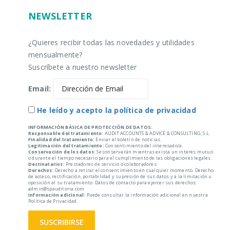
NEWSLETTER
¿Quieres recibir todas las novedades y utilidades
mensualmente?
Suscríbete a nuestro newsletter
Email:
He leído y acepto la política de privacidad
INFORMACIÓN BÁSICA DE PROTECCIÓN DE DATOS:
Responsable del tratamiento:
AUDIT ACCOUNTS & ADVICE & CONSULTING, S.L.
Finalidad del tratamiento:
Enviar el boletín de noticias.
Legitimación del tratamiento:
Consentimiento del interesado/a.
Conservación de los datos:
Se conservarán mientras exista un interés mutuo
o durante el tiempo necesario para el cumplimiento de las obligaciones legales.
Destinatarios:
Prestadores de servicio o colaboradores.
Derechos:
Derecho a retirar el consentimiento en cualquier momento. Derecho
de acceso, rectificación, portabilidad y supresión de sus datos y a la limitación u
oposición al su tratamiento. Datos de contacto para ejercer sus derechos:
admin@spauditoria.com
Información adicional:
Puede consultar la información adicional en nuestra
Política de Privacidad.