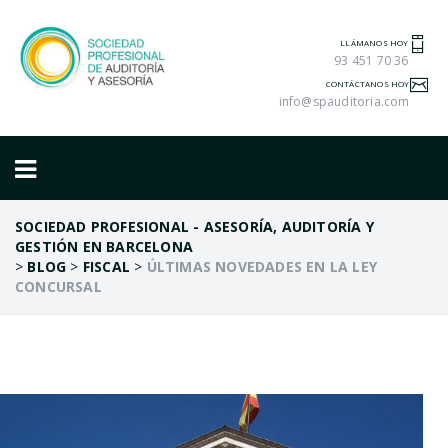
LLÁMANOS HOY
93 451 70 36
CONTÁCTANOS HOY
info@spauditoria.com
SOCIEDAD PROFESIONAL - ASESORÍA, AUDITORÍA Y
GESTIÓN EN BARCELONA
>
BLOG
>
FISCAL
>
ÚLTIMAS NOVEDADES EN LA LEY
CONCURSAL