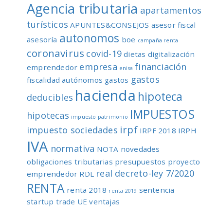
Agencia tributaria
apartamentos
turísticos
APUNTES&CONSEJOS
asesor fiscal
autonomos
asesoría
boe
campaña renta
coronavirus
covid-19
dietas
digitalización
empresa
financiación
emprendedor
enisa
gastos
fiscalidad autónomos
gastos
hacienda
hipoteca
deducibles
IMPUESTOS
hipotecas
impuesto patrimonio
irpf
impuesto sociedades
IRPF 2018
IRPH
IVA
normativa
NOTA
novedades
obligaciones tributarias
presupuestos
proyecto
real decreto-ley 7/2020
emprendedor
RDL
RENTA
renta 2018
sentencia
renta 2019
startup
trade
UE
ventajas