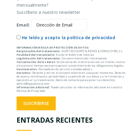
mensualmente?
Suscríbete a nuestro newsletter
Email:
He leído y acepto la política de privacidad
INFORMACIÓN BÁSICA DE PROTECCIÓN DE DATOS:
Responsable del tratamiento:
AUDIT ACCOUNTS & ADVICE & CONSULTING, S.L.
Finalidad del tratamiento:
Enviar el boletín de noticias.
Legitimación del tratamiento:
Consentimiento del interesado/a.
Conservación de los datos:
Se conservarán mientras exista un interés mutuo
o durante el tiempo necesario para el cumplimiento de las obligaciones legales.
Destinatarios:
Prestadores de servicio o colaboradores.
Derechos:
Derecho a retirar el consentimiento en cualquier momento. Derecho
de acceso, rectificación, portabilidad y supresión de sus datos y a la limitación u
oposición al su tratamiento. Datos de contacto para ejercer sus derechos:
admin@spauditoria.com
Información adicional:
Puede consultar la información adicional en nuestra
Política de Privacidad.
ENTRADAS RECIENTES