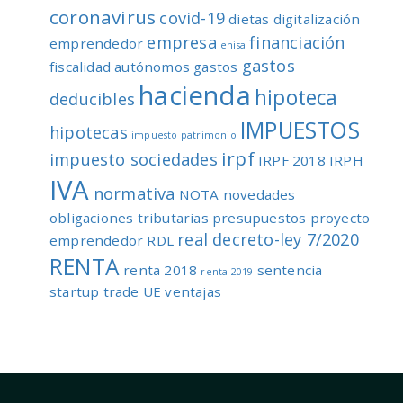
coronavirus
covid-19
dietas
digitalización
empresa
financiación
emprendedor
enisa
gastos
fiscalidad autónomos
gastos
hacienda
hipoteca
deducibles
IMPUESTOS
hipotecas
impuesto patrimonio
irpf
impuesto sociedades
IRPF 2018
IRPH
IVA
normativa
NOTA
novedades
obligaciones tributarias
presupuestos
proyecto
real decreto-ley 7/2020
emprendedor
RDL
RENTA
renta 2018
sentencia
renta 2019
startup
trade
UE
ventajas