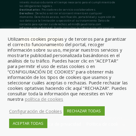
interés mutuo o durante el tiempo necesario para el cumplimiento de
las obligaciones legales.
Destinatarios:
Prestadores de servicio o colaboradores.
Derechos:
Derecho a retirar el consentimiento en cualquier
momento. Derecho de acceso, rectificación, portabilidad y supresión de
sus datos y a la limitación u oposición al su tratamiento. Datos de
contacto para ejercer sus derechos: admin@spauditoria.com
Información adicional:
Puede consultar la información adicional en
nuestra Política de Privacidad.
Utilizamos cookies propias y de terceros para garantizar
el correcto funcionamiento del portal, recoger
información sobre su uso, mejorar nuestros servicios y
mostrarte publicidad personalizada basándonos en el
análisis de tu tráfico. Puedes hacer clic en “ACEPTAR”
para permitir el uso de estas cookies o en
“CONFIGURACIÓN DE COOKIES” para obtener más
información de los tipos de cookies que usamos y
seleccionar cuáles aceptas o rechazas. Puede rechazar las
cookies optativas haciendo clic aquí “RECHAZAR”. Puedes
consultar toda la información que necesites en Ver
nuestra
política de cookies
Configuración de Cookies
RECHAZAR TODAS
© 2026, Sociedad Profesional de Auditoría y Asesoría
ACEPTAR TODAS
Aviso legal
|
Política de privacidad
|
Política de cookies