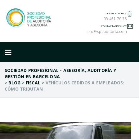
LLÁMANOS HOY
93 451 70 36
CONTÁCTANOS HOY
info@spauditoria.com
SOCIEDAD PROFESIONAL - ASESORÍA, AUDITORÍA Y
GESTIÓN EN BARCELONA
>
BLOG
>
FISCAL
>
VEHÍCULOS CEDIDOS A EMPLEADOS:
CÓMO TRIBUTAN