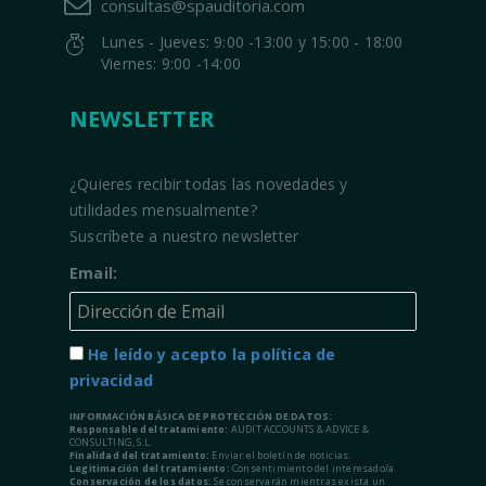
consultas@spauditoria.com
Lunes - Jueves: 9:00 -13:00 y 15:00 - 18:00
Viernes: 9:00 -14:00
NEWSLETTER
¿Quieres recibir todas las novedades y
utilidades mensualmente?
Suscríbete a nuestro newsletter
Email:
He leído y acepto la política de
privacidad
INFORMACIÓN BÁSICA DE PROTECCIÓN DE DATOS:
Responsable del tratamiento:
AUDIT ACCOUNTS & ADVICE &
CONSULTING, S.L.
Finalidad del tratamiento:
Enviar el boletín de noticias.
Legitimación del tratamiento:
Consentimiento del interesado/a.
Conservación de los datos:
Se conservarán mientras exista un